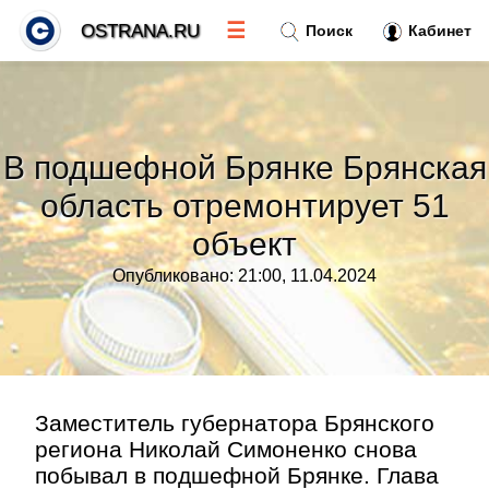
☰
OSTRANA.RU
Поиск
Кабинет
Новости
»
В подшефной Брянке Брянская
Тренды новостей
»
область отремонтирует 51
объект
Рубрики
»
Опубликовано: 21:00, 11.04.2024
Правила
»
Контакт
»
Заместитель губернатора Брянского
региона Николай Симоненко снова
побывал в подшефной Брянке. Глава