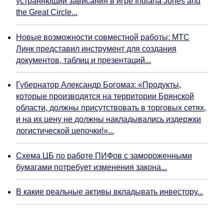
устраняющий зависания в игре Indiana Jones and
the Great Circle...
Новые возможности совместной работы: МТС
Линк представил инструмент для создания
документов, таблиц и презентаций...
Губернатор Александр Богомаз: «Продукты,
которые производятся на территории Брянской
области, должны присутствовать в торговых сетях,
и на их цену не должны накладывались издержки
логистической цепочки!»...
Схема ЦБ по работе ПИФов с замороженными
бумагами потребует изменения закона...
В какие реальные активы вкладывать инвестору...