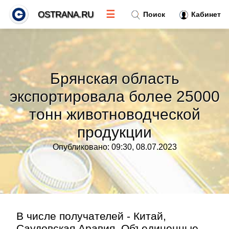
☰
OSTRANA.RU
Поиск
Кабинет
Новости
»
Брянская область
Тренды новостей
»
экспортировала более 25000
тонн животноводческой
Рубрики
»
продукции
Правила
»
Опубликовано: 09:30, 08.07.2023
Контакт
»
В числе получателей - Китай,
Саудовская Аравия, Объединенные