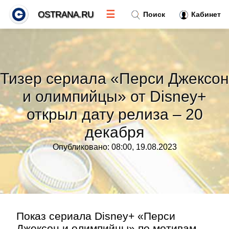
☰
OSTRANA.RU
Поиск
Кабинет
Новости
»
Тизер сериала «Перси Джексон
Тренды новостей
»
и олимпийцы» от Disney+
открыл дату релиза – 20
Рубрики
»
декабря
Правила
»
Опубликовано: 08:00, 19.08.2023
Контакт
»
Показ сериала Disney+ «Перси
Джексон и олимпийцы» по мотивам