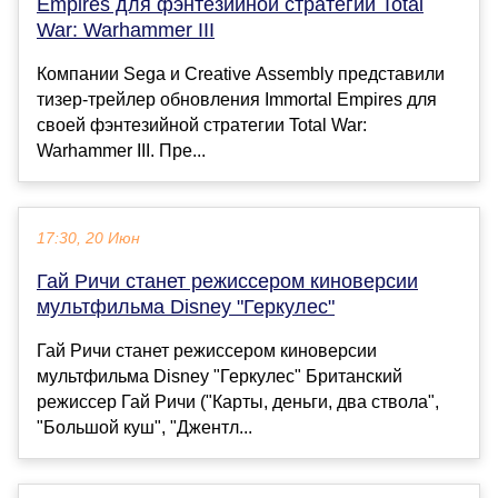
Empires для фэнтезийной стратегии Total
War: Warhammer III
Компании Sega и Creative Assembly представили
тизер-трейлер обновления Immortal Empires для
своей фэнтезийной стратегии Total War:
Warhammer III. Пре...
17:30, 20 Июн
Гай Ричи станет режиссером киноверсии
мультфильма Disney "Геркулес"
Гай Ричи станет режиссером киноверсии
мультфильма Disney "Геркулес" Британский
режиссер Гай Ричи ("Карты, деньги, два ствола",
"Большой куш", "Джентл...