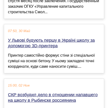
спустя месяц после заключения. Государственный
заказчик ОГКУ «Управление капитального
строительства Смол...
07:50, 30 Май
У Львові будують першу в Україні школу за
допомогою 3D-принтера
Принтер самостійно формує стіни зі спеціальної
суміші на основі бетону. У ньому закладені точні
координати, куди саме наносити суміш....
15:00, 02 Ноя
СКР возбудил дело в отношении напавшего
на школу в Рыбинске россиянина