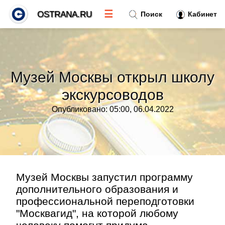
☰
OSTRANA.RU
Поиск
Кабинет
Новости
»
Музей Москвы открыл школу
Тренды новостей
»
экскурсоводов
Опубликовано: 05:00, 06.04.2022
Рубрики
»
Правила
»
Контакт
»
Музей Москвы запустил программу
дополнительного образования и
профессиональной переподготовки
"Москвагид", на которой любому