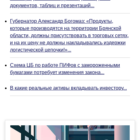
документов, таблиц и презентаций...
Губернатор Александр Богомаз: «Продукты,
которые производятся на территории Брянской
области, должны присутствовать в торговых сетях,
и на их цену не должны накладывались издержки
логистической цепочки!»...
Схема ЦБ по работе ПИФов с замороженными
бумагами потребует изменения закона...
В какие реальные активы вкладывать инвестору...