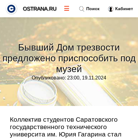
☰
OSTRANA.RU
Поиск
Кабинет
Новости
»
Бывший Дом трезвости
Тренды новостей
»
предложено приспособить под
музей
Рубрики
»
Опубликовано: 23:00, 19.11.2024
Правила
»
Контакт
»
Коллектив студентов Саратовского
государственного технического
университа им. Юрия Гагарина стал