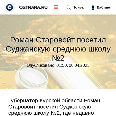
☰
OSTRANA.RU
Поиск
Кабинет
Новости
»
Роман Старовойт посетил
Тренды новостей
»
Суджанскую среднюю школу
№2
Рубрики
»
Опубликовано: 01:50, 06.04.2023
Правила
»
Контакт
»
Губернатор Курской области Роман
Старовойт посетил Суджанскую
среднюю школу №2, где недавно