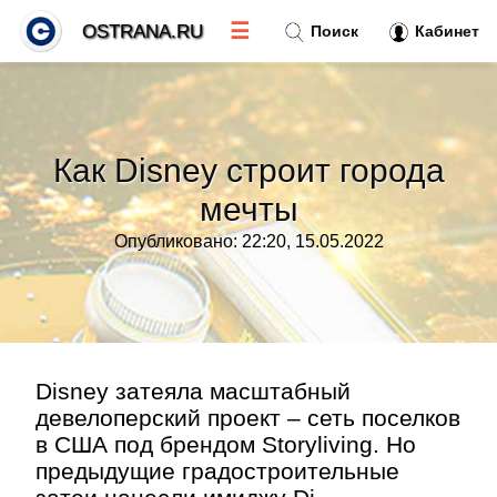
☰
OSTRANA.RU
Поиск
Кабинет
Новости
»
Как Disney строит города
Тренды новостей
»
мечты
Опубликовано: 22:20, 15.05.2022
Рубрики
»
Правила
»
Контакт
»
Disney затеяла масштабный
девелоперский проект – сеть поселков
в США под брендом Storyliving. Но
предыдущие градостроительные