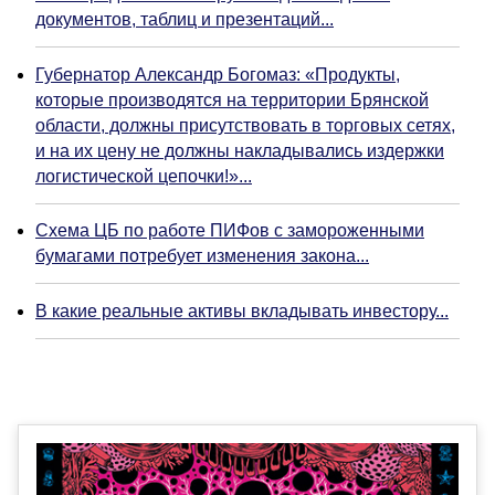
документов, таблиц и презентаций...
Губернатор Александр Богомаз: «Продукты,
которые производятся на территории Брянской
области, должны присутствовать в торговых сетях,
и на их цену не должны накладывались издержки
логистической цепочки!»...
Схема ЦБ по работе ПИФов с замороженными
бумагами потребует изменения закона...
В какие реальные активы вкладывать инвестору...