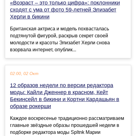
«Возраст – это только цифра»: поклонники
сходят с ума от фото 59-летней Элизабет
Херли в бикини
Британская актриса и модель похвасталась
подтянутой фигурой, раскрыв секрет своей
молодости и красоты Элизабет Херли снова
взорвала интернет, опублик...
02:00, 02 Окт
12 образов недели по версии редактора
моды: Кайли Дженнер в красном, Кейт
Бекинсейл в бикини и Кортни Кардашьян в
образе рокерши
Каждое воскресенье традиционно рассматриваем
главные звёздные образы прошедшей недели в
подборке редактора моды Spltnk Марии