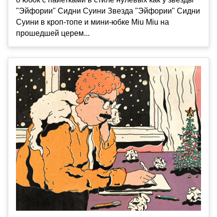
"Эйфории" Сидни Суини Звезда "Эйфории" Сидни
Суини в кроп-топе и мини-юбке Miu Miu на
прошедшей церем...