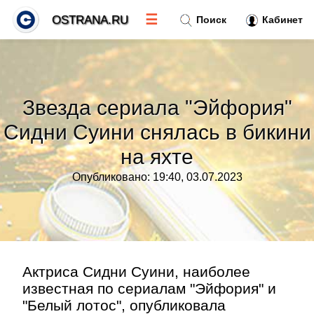
☰
OSTRANA.RU
Поиск
Кабинет
Новости
»
Звезда сериала "Эйфория"
Тренды новостей
»
Сидни Суини снялась в бикини
на яхте
Рубрики
»
Опубликовано: 19:40, 03.07.2023
Правила
»
Контакт
»
Актриса Сидни Суини, наиболее
известная по сериалам "Эйфория" и
"Белый лотос", опубликовала