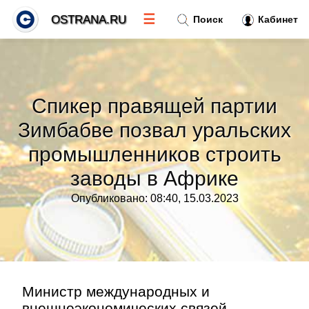
☰
OSTRANA.RU
Поиск
Кабинет
Новости
»
Спикер правящей партии
Тренды новостей
»
Зимбабве позвал уральских
промышленников строить
Рубрики
»
заводы в Африке
Правила
»
Опубликовано: 08:40, 15.03.2023
Контакт
»
Министр международных и
внешнеэкономических связей