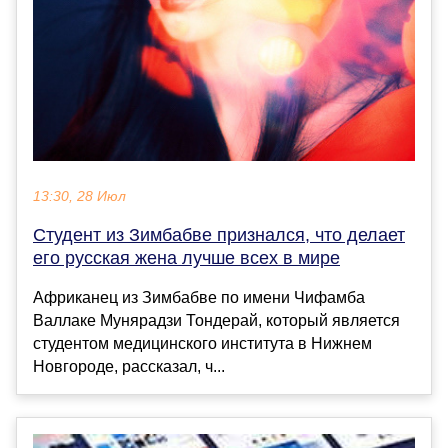
13:30, 28 Июл
Студент из Зимбабве признался, что делает
его русская жена лучше всех в мире
Африканец из Зимбабве по имени Чифамба
Валлаке Мунярадзи Тондерай, который является
студентом медицинского института в Нижнем
Новгороде, рассказал, ч...