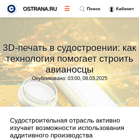
☰
OSTRANA.RU
Поиск
Кабинет
Новости
»
3D-печать в судостроении: как
Тренды новостей
»
технология помогает строить
авианосцы
Рубрики
»
Опубликовано: 03:00, 08.03.2025
Правила
»
Контакт
»
Судостроительная отрасль активно
изучает возможности использования
аддитивного производства