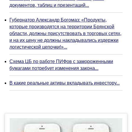
документов, таблиц и презентаций...
Губернатор Александр Богомаз: «Продукты,
которые производятся на территории Брянской
области, должны присутствовать в торговых сетях,
и на их цену не должны накладывались издержки
логистической цепочки!»...
Схема ЦБ по работе ПИФов с замороженными
бумагами потребует изменения закона...
В какие реальные активы вкладывать инвестору...