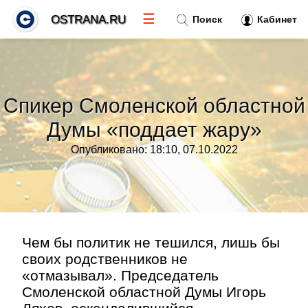
☰
OSTRANA.RU
Поиск
Кабинет
Новости
»
Спикер Смоленской областной
Тренды новостей
»
Думы «поддает жару»
Опубликовано: 18:10, 07.10.2022
Рубрики
»
Правила
»
Контакт
»
Чем бы политик не тешился, лишь бы
своих родственников не
«отмазывал». Председатель
Смоленской областной Думы Игорь