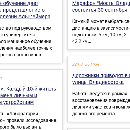
 обучение дает
Марафон "Мосты Влади
е представление о
состоится 30 сентября
болезни Альцгеймера
Каждый может выбрать с
ество под руководством
дистанцию в зависимости 
го университета
подготовки: 5 км, 10 км, 21
ало машинное обучение
42,2 км...
еления наиболее точных
сроков прогнозиров...
22:00, 26 Июн
Дорожники приводят в 
в
улицы Владивостока
u»: Каждый 10-й житель
Работы ведутся в рамках
имена личным и
восстановления поврежд
 устройствам
ливнями участков и компл
ты «Лаборатории
дорожного ремонта...
о» провели исследование,
орого было выявить