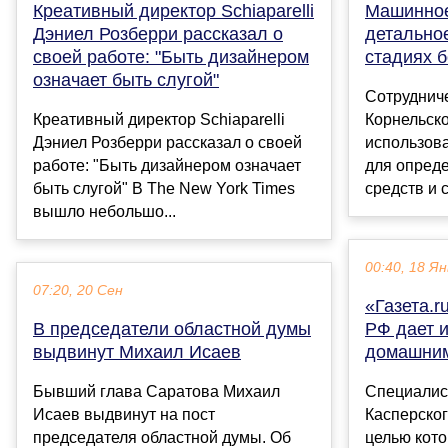
Креативный директор Schiaparelli
Машинное
Дэниел Розберри рассказал о
детально
своей работе: "Быть дизайнером
стадиях 
означает быть слугой"
Сотруднич
Креативный директор Schiaparelli
Корнельско
Дэниел Розберри рассказал о своей
использов
работе: "Быть дизайнером означает
для опред
быть слугой" В The New York Times
средств и 
вышло небольшо...
00:40, 18 Ян
07:20, 20 Сен
«Газета.r
В председатели областной думы
РФ дает 
выдвинут Михаил Исаев
домашним
Бывший глава Саратова Михаил
Специалис
Исаев выдвинут на пост
Касперског
председателя областной думы. Об
целью кот