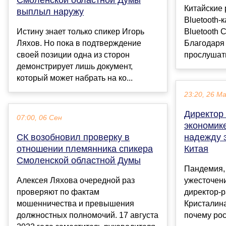
Китайские 
выплыл наружу
Bluetooth-к
Истину знает только спикер Игорь
Bluetooth 
Ляхов. Но пока в подтверждение
Благодаря
своей позиции одна из сторон
прослушать
демонстрирует лишь документ,
который может набрать на ко...
23:20, 26 М
Директор
07:00, 06 Сен
экономик
СК возобновил проверку в
надежду 
отношении племянника спикера
Китая
Смоленской областной Думы
Пандемия, 
Алексея Ляхова очередной раз
ужесточен
проверяют по фактам
директор-
мошенничества и превышения
Кристалина
должностных полномочий. 17 августа
почему рос