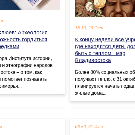
юл
18:10, 26 Окт
Клюев: Археология
можность гордиться
К концу недели все уч
редками
где находятся дети, д
быть с теплом - мэр
ра Института истории,
Владивостока
и и этнографии народов
остока – о том, как
Более 80% социальных об
 помогает познавать
получают тепло, с 31 октя
иморья...
планируется начать подав
жилые дома...
я
06:50, 01 Июн