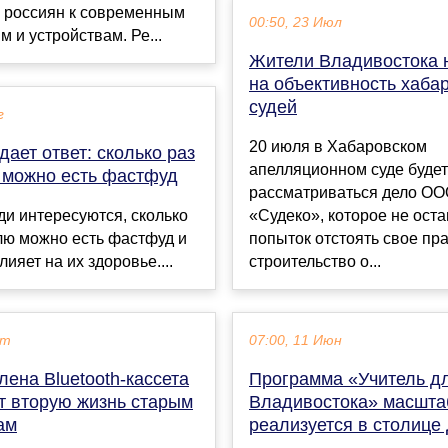
 россиян к современным
00:50, 23 Июл
м и устройствам. Ре...
Жители Владивостока 
на объективность хаба
судей
г
20 июля в Хабаровском
дает ответ: сколько раз
апелляционном суде будет
 можно есть фастфуд
рассматриваться дело О
и интересуются, сколько
«Судеко», которое не ост
лю можно есть фастфуд и
попыток отстоять свое пр
лияет на их здоровье....
строительство о...
кт
07:00, 11 Июн
ена Bluetooth-кассета
Программа «Учитель д
т вторую жизнь старым
Владивостока» масшта
ам
реализуется в столиц