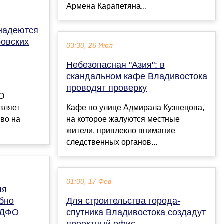
Армена Карапетяна...
надеются
ровских
03:30, 26 Июл
Небезопасная "Азия": в
скандальном кафе Владивостока
проводят проверку
ОО
авляет
Кафе по улице Адмирала Кузнецова,
аво на
на которое жалуются местные
жители, привлекло внимание
следственных органов...
01:00, 17 Фев
ля
бно
Для строительства города-
е ДФО
спутника Владивостока создадут
проектный офис