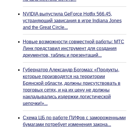
NVIDIA выпустила GeForce Hotfix 566.45,
устраняющий зависания в игре Indiana Jones
and the Great Circle...
Новые возможности совместной работы: МТС
Линк представил инструмент для создания
документов, таблиц и презентаций...
Губернатор Александр Богомаз: «Продукты,
которые производятся на территории
Брянской области, должны присутствовать в
торговых сетях, и на их цену не должны
накладывались издержки логистической
цепочки!»...
Схема ЦБ по работе ПИФов с замороженными
бумагами потребует изменения закона...