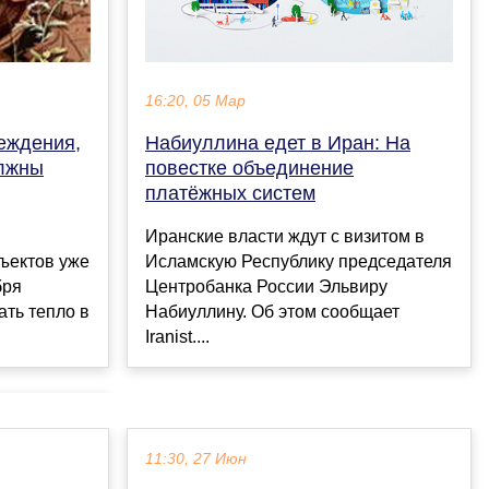
16:20, 05 Мар
реждения,
Набиуллина едет в Иран: На
олжны
повестке объединение
платёжных систем
Иранские власти ждут с визитом в
ъектов уже
Исламскую Республику председателя
бря
Центробанка России Эльвиру
ать тепло в
Набиуллину. Об этом сообщает
Iranist....
11:30, 27 Июн