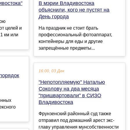
востока"
В мэрии Владивостока
объяснили, кого не пустят на
День города
вою
от целей и
На праздник не стоит брать
,1 км или
профессиональный фотоаппарат,
контейнеры для еды и другие
запрещённые предметы...
16:00, 03 Дек
порядок
"Непотопляемую" Наталью
Соколову на два месяца
"пришвартовали" в СИЗО
енных
Владивостока
ексного
Фрунзенский районный суд также
отправил под домашний арест экс-
главу управления мунсобственности