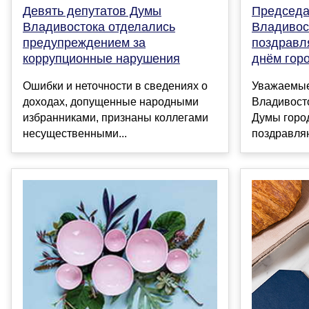
Девять депутатов Думы
Председа
Владивостока отделались
Владивос
предупреждением за
поздравл
коррупционные нарушения
днём гор
Ошибки и неточности в сведениях о
Уважаемые
доходах, допущенные народными
Владивосто
избранниками, признаны коллегами
Думы горо
несущественными...
поздравляю