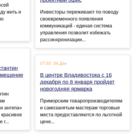
всей
ду жить и
Инвесторы переживают по поводу
по
своевременного появления
коммуникаций - единая система
управления позволит избежать
рассинхронизации...
07:50, 04 Дек
стантин
омещение
В центре Владивостока с 16
декабря по 8 января пройдет
новогодняя ярмарка
нтин
ам
Приморским товаропроизводителям
и ангела»
и самозанятым мастерам торговые
е красивое
места предоставляются по льготной
г...
цене...