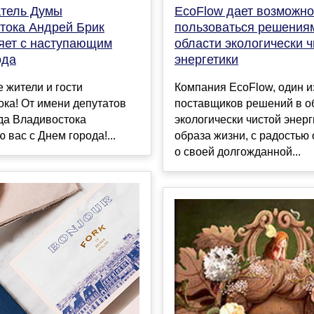
EcoFlow дает возможно
тель Думы
пользоваться решения
тока Андрей Брик
области экологически ч
яет с наступающим
энергетики
ода
Компания EcoFlow, один и
 жители и гости
поставщиков решений в о
ка! От имени депутатов
экологически чистой энерг
да Владивостока
образа жизни, с радостью
 вас с Днем города!...
о своей долгожданной...