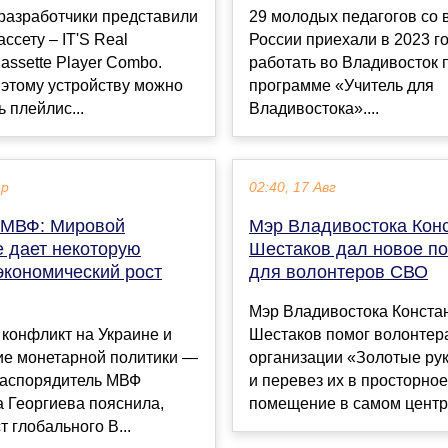
разработчики представили
29 молодых педагогов со 
ассету – IT'S Real
России приехали в 2023 го
Cassette Player Combo.
работать во Владивосток 
 этому устройству можно
программе «Учитель для
 плейлис...
Владивостока»....
ар
02:40, 17 Авг
 МВФ: Мировой
Мэр Владивостока Кон
е дает некоторую
Шестаков дал новое п
экономический рост
для волонтеров СВО
Мэр Владивостока Конста
конфликт на Украине и
Шестаков помог волонтер
ие монетарной политики —
организации «Золотые рук
распорядитель МВФ
и перевез их в просторно
 Георгиева пояснила,
помещение в самом центре 
т глобального В...