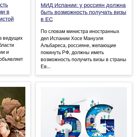
сть
МИД Испании: у россиян должна
ми в
быть возможность получать визы
истой
в ЕС
По словам министра иностранных
з ведущих
дел Испании Хосе Мануэля
бласти
Альбареса, россияне, желающие
ии и
покинуть РФ, должны иметь
 объявляет
возможность получить визы в страны
Ев...