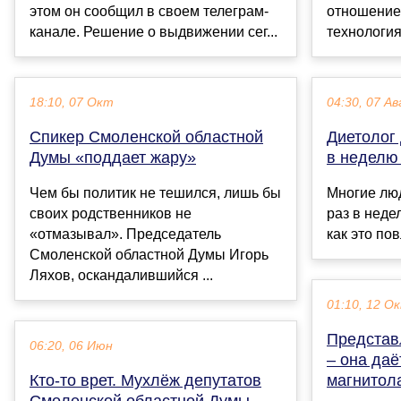
этом он сообщил в своем телеграм-
отношение
канале. Решение о выдвижении сег...
технология
18:10, 07 Окт
04:30, 07 Ав
Спикер Смоленской областной
Диетолог 
Думы «поддает жару»
в неделю
Чем бы политик не тешился, лишь бы
Многие люд
своих родственников не
раз в неде
«отмазывал». Председатель
как это пов
Смоленской областной Думы Игорь
Ляхов, оскандалившийся ...
01:10, 12 О
Представл
06:20, 06 Июн
– она даё
Кто-то врет. Мухлёж депутатов
магнитол
Смоленской областной Думы