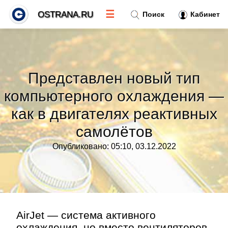
☰
OSTRANA.RU
Поиск
Кабинет
Новости
»
Представлен новый тип
Тренды новостей
»
компьютерного охлаждения —
как в двигателях реактивных
Рубрики
»
самолётов
Правила
»
Опубликовано: 05:10, 03.12.2022
Контакт
»
AirJet — система активного
охлаждения, но вместо вентиляторов