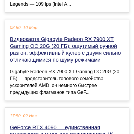
Legends — 109 fps (Intel A...
08:50, 10 Мар
Видеокарта Gigabyte Radeon RX 7900 XT
Gaming OC 20G (20 ГБ): ощутимый ручной
разгон, эффективный кулер с двумя сильно
отличающимися по шуму режимами
Gigabyte Radeon RX 7900 XT Gaming OC 20G (20
ГБ) — представитель топового семейства
ускорителей AMD, он немного быстрее
предыдущих флагманов типа GeF...
17:50, 02 Ноя
GeForce RTX 4090 — единственная