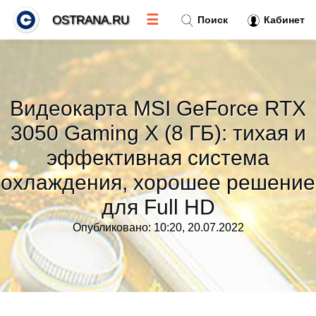
☰
OSTRANA.RU
Поиск
Кабинет
Новости
»
Видеокарта MSI GeForce RTX
Тренды новостей
»
3050 Gaming X (8 ГБ): тихая и
эффективная система
Рубрики
»
охлаждения, хорошее решение
Правила
»
для Full HD
Опубликовано: 10:20, 20.07.2022
Контакт
»