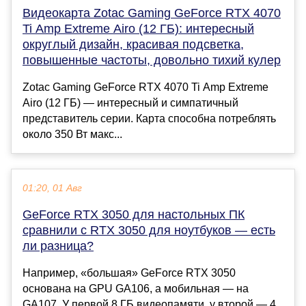
Видеокарта Zotac Gaming GeForce RTX 4070
Ti Amp Extreme Airo (12 ГБ): интересный
округлый дизайн, красивая подсветка,
повышенные частоты, довольно тихий кулер
Zotac Gaming GeForce RTX 4070 Ti Amp Extreme
Airo (12 ГБ) — интересный и симпатичный
представитель серии. Карта способна потреблять
около 350 Вт макс...
01:20, 01 Авг
GeForce RTX 3050 для настольных ПК
сравнили с RTX 3050 для ноутбуков — есть
ли разница?
Например, «большая» GeForce RTX 3050
основана на GPU GA106, а мобильная — на
GA107. У первой 8 ГБ видеопамяти, у второй — 4