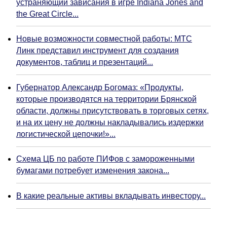
устраняющий зависания в игре Indiana Jones and
the Great Circle...
Новые возможности совместной работы: МТС
Линк представил инструмент для создания
документов, таблиц и презентаций...
Губернатор Александр Богомаз: «Продукты,
которые производятся на территории Брянской
области, должны присутствовать в торговых сетях,
и на их цену не должны накладывались издержки
логистической цепочки!»...
Схема ЦБ по работе ПИФов с замороженными
бумагами потребует изменения закона...
В какие реальные активы вкладывать инвестору...