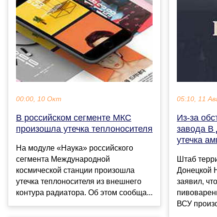
00:00, 10 Окт
05:10, 11 Ав
В российском сегменте МКС
Из-за об
произошла утечка теплоносителя
завода В
утечка а
На модуле «Наука» российского
сегмента Международной
Штаб терр
космической станции произошла
Донецкой 
утечка теплоносителя из внешнего
заявил, чт
контура радиатора. Об этом сообща...
пивоварен
ВСУ произо