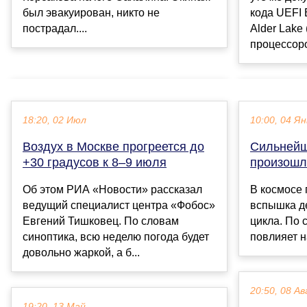
был эвакуирован, никто не
кода UEFI 
пострадал....
Alder Lake
процессоров
18:20, 02 Июл
10:00, 04 Ян
Воздух в Москве прогреется до
Сильнейш
+30 градусов к 8–9 июля
произошл
Об этом РИА «Новости» рассказал
В космосе
ведущий специалист центра «Фобос»
вспышка д
Евгений Тишковец. По словам
цикла. По 
синоптика, всю неделю погода будет
повлияет н
довольно жаркой, а б...
20:50, 08 Ав
19:20, 13 Май