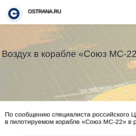
OSTRANA.RU
Воздух в корабле «Союз МС-22
По сообщению специалиста российского Ц
в пилотируемом корабле «Союз МС-22» в ре