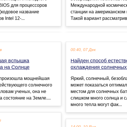
Международной космичес
BIOS для процессоров
станции на американском 
 (кодовое название
Такой вариант рассматрива
 Intel 12-...
в
00:40, 07 Дек
ая вспышка
Найден способ естеств
а на Солнце
охлаждения солнечных
 произошла мощнейшая
Яркий, солнечный, безобл
ействующего солнечного
может показаться оптима
словам ученых, она не
местом для солнечных бат
а состояние на Земле....
слишком много солнца и 
много тепла могут фак...
г
14:00, 10 Янв