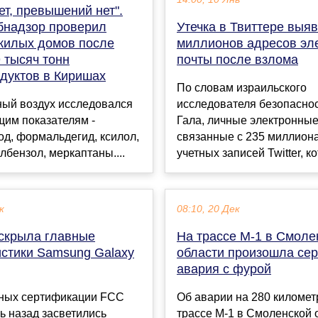
ет, превышений нет".
бнадзор проверил
Утечка в Твиттере выя
 жилых домов после
миллионов адресов эл
 тысяч тонн
почты после взлома
дуктов в Киришах
По словам израильского
ый воздух исследовался
исследователя безопасно
щим показателям -
Гала, личные электронные
д, формальдегид, ксилол,
связанные с 235 миллион
илбензол, меркаптаны....
учетных записей Twitter, ко
к
08:10, 20 Дек
аскрыла главные
На трассе М-1 в Смоле
истики Samsung Galaxy
области произошла се
авария с фурой
нных сертификации FCC
Об аварии на 280 километ
ь назад засветились
трассе М-1 в Смоленской 