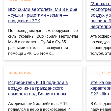
"Запаха н
ВСУ сбили вертолеты Ми-8 и обе
Роспотре
«сушки» ракетами «земля —
воздух у
воздух» из ЗРК
разлива 9
нефтепро
По последним данным, вооруженные
силы Украины (ВСУ) сбили вертолеты
Атмосферн
Ми-8 и самолеты Су-34 и Су-35
по следую
ракетами «земля — воздух» при
сероводоро
помощи ЗРК. Об этом с...
толуол, эт
10:30, 05 Июн
22:50, 13 Де
Истребитель F-16 подняли в
Утечка р
воздух из-за гражданского
характер
самолета над Вашингтоном
S23 Ultra
Американский истребитель F-16
В базе да
поднялся в небо в воскресенье, 4
пару недел