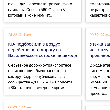
июня, для перехвата гражданского
смартфоны
самолета Cessna 560 Citation V,
не раскрыв
который в конечном ит...
характерист
18:20, 31 Июл
00:30, 09 М
KIA подбросила в воздух
Утечка за
перебегавшего дорогу на
использу
Васильевском острове пешехода
прошивок
Серьезное дорожно-транспортное
В ходе ат
происшествие было заснято на
системы к
камеру. Кадры опубликованы в
злоумышле
сообществе «ДТП и ЧП» в соцсети
более 500
«ВКонтакте» в вечернее время...
компании,
прочего...
08:40, 17 Июл