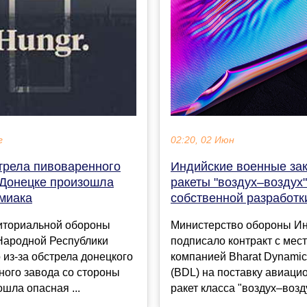
02:20, 02 Июн
г
Индийские военные за
стрела пивоваренного
ракеты "воздух–воздух"
 Донецке произошла
собственной разработк
ммиака
Министерство обороны И
иториальной обороны
подписало контракт с мес
Народной Республики
компанией Bharat Dynamic
о из-за обстрела донецкого
(BDL) на поставку авиаци
ного завода со стороны
ракет класса "воздух–воздух
шла опасная ...