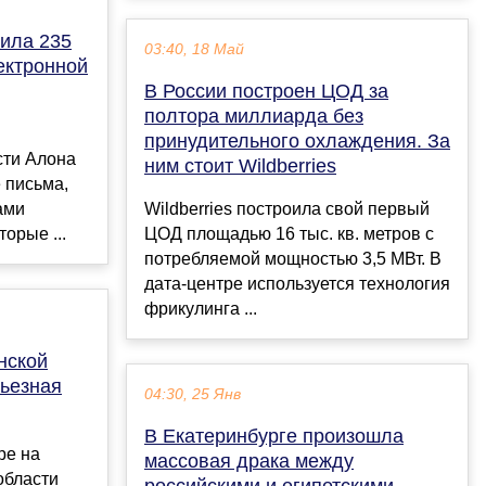
вила 235
03:40, 18 Май
ектронной
В России построен ЦОД за
полтора миллиарда без
принудительного охлаждения. За
сти Алона
ним стоит Wildberries
 письма,
ами
Wildberries построила свой первый
торые ...
ЦОД площадью 16 тыс. кв. метров с
потребляемой мощностью 3,5 МВт. В
дата-центре используется технология
фрикулинга ...
нской
рьезная
04:30, 25 Янв
В Екатеринбурге произошла
ре на
массовая драка между
области