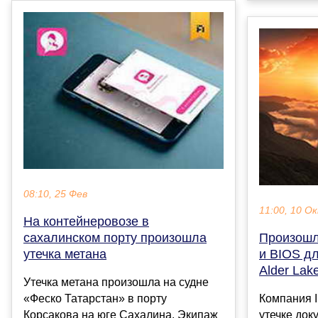
08:10, 25 Фев
11:00, 10 О
На контейнеровозе в
сахалинском порту произошла
Произошл
утечка метана
и BIOS дл
Alder Lak
Утечка метана произошла на судне
«Феско Татарстан» в порту
Компания I
Корсакова на юге Сахалина. Экипаж
утечке док