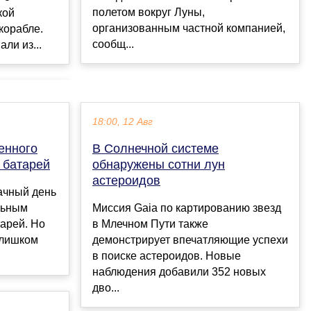
полетом вокруг Луны,
кой
организованным частной компанией,
корабле.
сообщ...
ли из...
18:00, 12 Авг
енного
В Солнечной системе
 батарей
обнаружены сотни лун
астероидов
ачный день
льным
Миссия Gaia по картированию звезд
арей. Но
в Млечном Пути также
слишком
демонстрирует впечатляющие успехи
в поиске астероидов. Новые
наблюдения добавили 352 новых
дво...