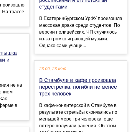
российскими и египетскими
 произошло
студентами
. На трассе
В Екатеринбургском УрФУ произошла
массовая драка среди студентов. По
версии полицейских, ЧП случилось
из-за громко играющей музыки.
Однако сами учащи...
спышка
ки и
23:00, 23 Май
В Стамбуле в кафе произошла
ения не на
перестрелка, погибли не менее
ением
трех человек
Как
 ферме в
В кафе-кондитерской в Стамбуле в
результате стрельбы скончались по
меньшей мере три человека, еще
пятеро получили ранения. Об этом