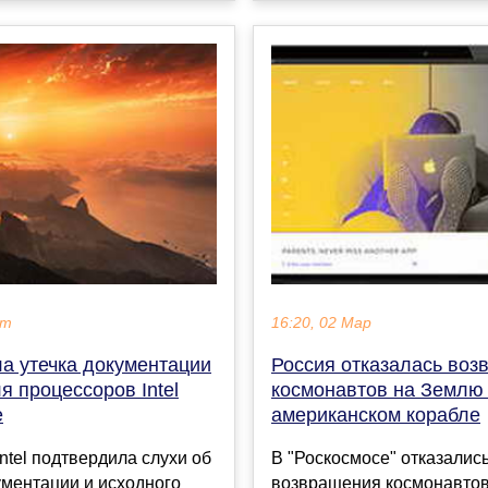
16:20, 02 Мар
кт
Россия отказалась воз
а утечка документации
космонавтов на Землю
я процессоров Intel
американском корабле
e
В "Роскосмосе" отказались
ntel подтвердила слухи об
возвращения космонавтов
ументации и исходного