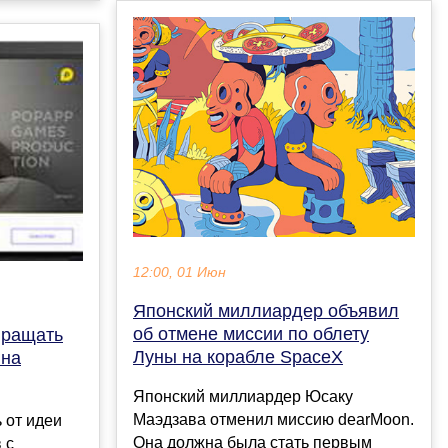
12:00, 01 Июн
Японский миллиардер объявил
об отмене миссии по облету
вращать
Луны на корабле SpaceX
 на
Японский миллиардер Юсаку
Маэдзава отменил миссию dearMoon.
 от идеи
Она должна была стать первым
 с