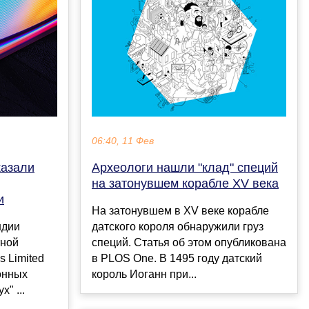
06:40, 11 Фев
казали
Археологи нашли "клад" специй
на затонувшем корабле XV века
и
На затонувшем в XV веке корабле
ндии
датского короля обнаружили груз
тной
специй. Статья об этом опубликована
s Limited
в PLOS One. В 1495 году датский
онных
король Иоганн при...
" ...