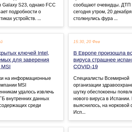
 Galaxy S23, однако FCC
сообщают очевидцы. ДТП
ает подробности о
сегодня утром, 20 декабря
иках устройств. ...
столкнулись фура ...
ай
15:30, 20 Фев
крытых ключей Intel,
В Европе произошла в
емых для заверения
вируса страшнее испан
 MSI
COVID-19
аки на информационные
Специалисты Всемирной
омпании MSI
организации здравоохран
нникам удалось извлечь
шутку обеспокоены появл
 ГБ внутренних данных
нового вируса в Испании. 
 содержащих среди
выяснилось, на норковой
Исп...