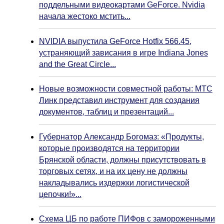
поддельными видеокартами GeForce. Nvidia
начала жестоко мстить...
NVIDIA выпустила GeForce Hotfix 566.45,
устраняющий зависания в игре Indiana Jones
and the Great Circle...
Новые возможности совместной работы: МТС
Линк представил инструмент для создания
документов, таблиц и презентаций...
Губернатор Александр Богомаз: «Продукты,
которые производятся на территории
Брянской области, должны присутствовать в
торговых сетях, и на их цену не должны
накладывались издержки логистической
цепочки!»...
Схема ЦБ по работе ПИФов с замороженными