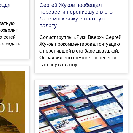
водят
Сергей Жуков пообещал
перевести перепившую в его
баре москвичку в платную
латную
палату
позволит
х сетей
Солист группы «Руки Вверх» Сергей
тверждать
Жуков прокомментировал ситуацию
с перепившей в его баре девушкой.
Он заявил, что поможет перевести
Татьяну в платну...