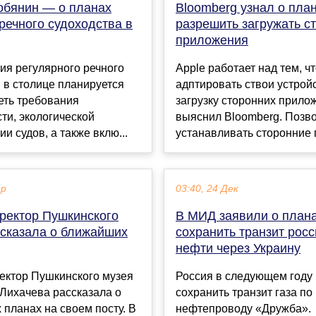
обянин — о планах
Bloomberg узнал о план
речного судоходства в
разрешить загружать с
приложения
ия регулярного речного
Apple работает над тем, ч
 в столице планируется
адптировать ствои устрой
еть требования
загрузку сторонних прило
ти, экологической
выяснил Bloomberg. Позв
и судов, а также вклю...
устанавливать сторонние п
ар
03:40, 24 Дек
ректор Пушкинского
В МИД заявили о план
ссказала о ближайших
сохранить транзит рос
нефти через Украину
ектор Пушкинского музея
Россия в следующем году
Лихачева рассказала о
сохранить транзит газа по
планах на своем посту. В
нефтепроводу «Дружба».