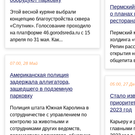
Пермский
Этой весной куряне выбрали
о планах 
концепцию благоустройства сквера
ресторан
«Спутник». Голосование проходило
на платформе 46.gorodsreda.ru с 15
Пермский 
апреля по 31 мая. Как...
холдинга 
Репин рас
открытия н
общепита в
07:00, 28 Май
Американская полиция
задержала аллигатора,
05:00, 27 Де
зашедшего в подземную
парковку
Стало из
приоритет
Полиция штата Южная Каролина в
2023 год
сотрудничестве с управлением по
контролю за животными и
Карьеру и 
сотрудниками других ведомств,
главными 