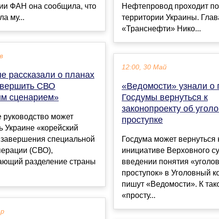
ии ФАН она сообщила, что
Нефтепровод проходит по
а му...
территории Украины. Глав
«Транснефти» Нико...
в
12:00, 30 Май
е рассказали о планах
авершить СВО
«Ведомости» узнали о 
им сценарием»
Госдумы вернуться к
законопроекту об угол
е руководство может
проступке
ь Украине «корейский
 завершения специальной
Госдума может вернуться 
перации (СВО),
инициативе Верховного су
ающий разделение страны
введении понятия «уголо
проступок» в Уголовный к
пишут «Ведомости». К так
«просту...
ар