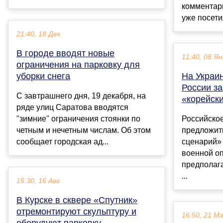
комментар
уже посетил
21:40, 18 Дек
В городе вводят новые
11:40, 08 Ян
ограничения на парковку для
уборки снега
На Украин
России з
С завтрашнего дня, 19 декабря, на
«корейск
ряде улиц Саратова вводятся
"зимние" ограничения стоянки по
Российско
четным и нечетным числам. Об этом
предложит
сообщает городская ад...
сценарий»
военной о
предполаг
...
15:30, 16 Авг
В Курске в сквере «Спутник»
отремонтируют скульптуру и
16:50, 21 М
оборудуют парковку