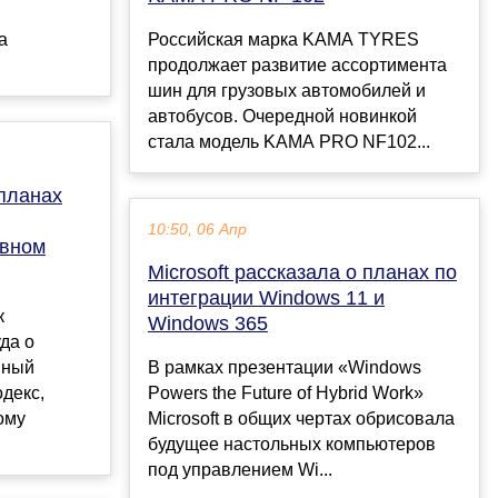
а
Российская марка KAMA TYRES
продолжает развитие ассортимента
шин для грузовых автомобилей и
автобусов. Очередной новинкой
стала модель KAMA PRO NF102...
планах
10:50, 06 Апр
овном
Microsoft рассказала о планах по
интеграции Windows 11 и
к
Windows 365
да о
вный
В рамках презентации «Windows
одекс,
Powers the Future of Hybrid Work»
ому
Microsoft в общих чертах обрисовала
будущее настольных компьютеров
под управлением Wi...