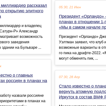
 миллиардер рассказал
05:30, 21 Июн
по открытию элитного
а
Президент «Орландо» 
планах в отношении 1-г
миллиардер и владелец
«Мы в самом начале п
«Сатурн-Р» Александр
сматривает возможность
Президент «Орландо» Д
ового заведения
Уэлтман заявил, что клуб 
 здании на Бульваре ...
возможные варианты в от
го пика на драфте-2022. 
могут обменять пик, ...
к
вестно о главных
07:30, 28 Апр
ах россиян в планах на
Стало известно о план
вернуть атомную подл
работу назвали россияне
Иркутск в состав ВМФ 
приоритетами в планах на