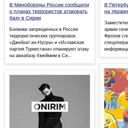
В Минобороны России сообщили
В Петерб
о планах террористов атаковать
на Украи
базу в Сирии
Заместите
Боевики запрещенных в России
армии ген
террористических группировок
Фролов сло
«Джебхат ан-Нусра» и «Исламская
спецоперац
партия Туркестана» планируют атаку
информации
на авиабазу Хмеймим в Си...