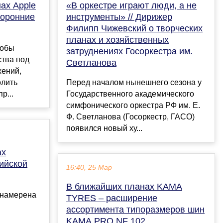
ах Apple
«В оркестре играют люди, а не
торонние
инструменты» // Дирижер
Филипп Чижевский о творческих
планах и хозяйственных
тобы
затруднениях Госоркестра им.
ства под
Светланова
жений,
олить
Перед началом нынешнего сезона у
р...
Государственного академического
симфонического оркестра РФ им. Е.
Ф. Светланова (Госоркестр, ГАСО)
появился новый ху...
ах
сийской
16:40, 25 Мар
В ближайших планах KAMA
 намерена
TYRES – расширение
ассортимента типоразмеров шин
KAMA PRO NF 102