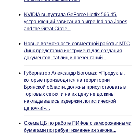
NVIDIA выпустила GeForce Hotfix 566.45,
устраняющий зависания в игре Indiana Jones
and the Great Circle...
Новые возможности совместной работы: МТС
Линк представил инструмент для создания
документов, таблиц и презентаций...
Губернатор Александр Богомаз: «Продукты,
которые производятся на территории
Брянской области, должны присутствовать в
торговых сетях, и на их цену не должны
накладывались издержки логистической
цепочки!»...
Схема ЦБ по работе ПИФов с замороженными
бумагами потребует изменения закона...