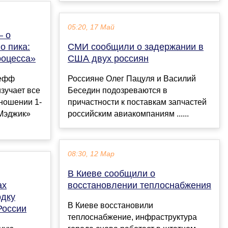
05:20, 17 Май
– о
о пика:
СМИ сообщили о задержании в
роцесса»
США двух россиян
жефф
Россияне Олег Пацуля и Василий
изучает все
Беседин подозреваются в
ношении 1-
причастности к поставкам запчастей
«Мэджик»
российским авиакомпаниям ......
08:30, 12 Мар
В Киеве сообщили о
ах
восстановлении теплоснабжения
одку
В Киеве восстановили
России
теплоснабжение, инфраструктура