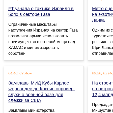
FT узнала о тактике Израиля в
Metro оце
боях в секторе Газа
на экзоти
Ланка
Ограниченные масштабы
наступления Израиля на сектор Газа
Одним из 
позволяют армии использовать
туристичес
преимущество в огневой мощи над
россиян в 
ХАМАС и минимизировать
Шри-Ланка.
собствен...
отправилас
04:40, 09 Июн
09:50, 03 И
Замглавы МИД Кубы Карлос
На строи
Фернандес де Коссио опроверг
на остро
слухи о военной базе для
12,4 млр
слежки за США
Председат
Замглавы министерства
Мишустин 