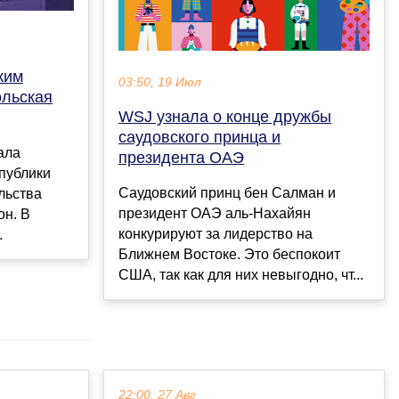
ким
03:50, 19 Июл
ольская
WSJ узнала о конце дружбы
саудовского принца и
ала
президента ОАЭ
публики
Саудовский принц бен Салман и
льства
президент ОАЭ аль-Нахайян
он. В
конкурируют за лидерство на
.
Ближнем Востоке. Это беспокоит
США, так как для них невыгодно, чт...
22:00, 27 Авг