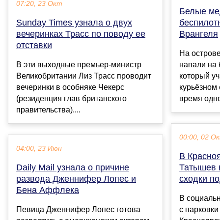
07:20, 23 Окт
Белые ме
Sunday Times узнала о двух
беспилотн
вечеринках Трасс по поводу ее
Врангеля
отставки
На остров
В эти выходные премьер-министр
напали на 
Великобритании Лиз Трасс проводит
который уч
вечеринки в особняке Чекерс
курьёзном
(резиденция глав британского
время одной
правительства)....
00:00, 02 О
04:00, 23 Июн
В Красноя
Daily Mail узнала о причине
Татышев 
развода Дженнифер Лопес и
сходки п
Бена Аффлека
В социальн
Певица Дженнифер Лопес готова
с парковки