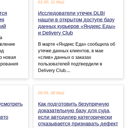
01:00, 31 Май
тся
Исследователи утечек DLBI
ия
нашли в открытом доступе базу
ний
данных курьеров «Яндекс Еды»
и Delivery Club
а
овление
В марте «Яндекс Еда» сообщила об
од
утечке данных клиентов, в мае
то новая
«слив» данных о заказах
ирования
пользователей подтвердили в
Delivery Club....
09:05, 08 Май
усмотреть
Как подготовить безупречную
доказательную базу для суда,
авто
если автодилер категорически
отказывается признавать дефект