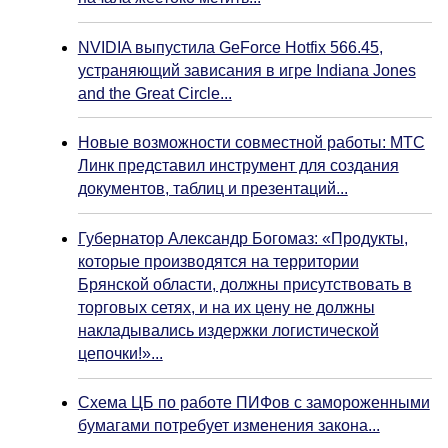
NVIDIA выпустила GeForce Hotfix 566.45,
устраняющий зависания в игре Indiana Jones
and the Great Circle...
Новые возможности совместной работы: МТС
Линк представил инструмент для создания
документов, таблиц и презентаций...
Губернатор Александр Богомаз: «Продукты,
которые производятся на территории
Брянской области, должны присутствовать в
торговых сетях, и на их цену не должны
накладывались издержки логистической
цепочки!»...
Схема ЦБ по работе ПИФов с замороженными
бумагами потребует изменения закона...