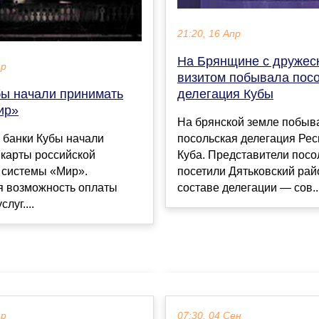
21:20, 16 Апр
На Брянщине с дружес
ар
визитом побывала пос
бы начали принимать
делегация Кубы
ир»
На брянской земле побыв
 банки Кубы начали
посольская делегация Рес
 карты российской
Куба. Представители посо
 системы «Мир».
посетили Дятьковский рай
я возможность оплаты
составе делегации — сов..
луг....
ар
07:30, 04 Сен