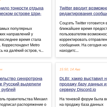
нило тонкости отдыха
Twitter вводит возможн
ческом острове Шри-
редактирования сообщ
Соцсеть Twitter готовится 
самых популярных
ближайшее время предос
ких направлений у
пользователям возможнос
последнее время стала
корректировать отправле
 Корреспондент Metro
сообщения. На сегодня н
ь на далёкий остров, ч...
находитс...
юн
15:50, 14 Авг
тельство синхротрона
DLBI: хакер выставил н
ве Русский выделили
продажу базу данных и
д рублей
серверу Discord.io
ель правительства Михаил
На теневой форум была 
подписал распоряжение о
на продажу база данных