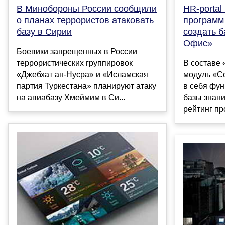
В Минобороны России сообщили
HR-portal
о планах террористов атаковать
программ
базу в Сирии
создать б
Офис»
Боевики запрещенных в России
террористических группировок
В составе 
«Джебхат ан-Нусра» и «Исламская
модуль «С
партия Туркестана» планируют атаку
в себя фун
на авиабазу Хмеймим в Си...
базы знан
рейтинг про