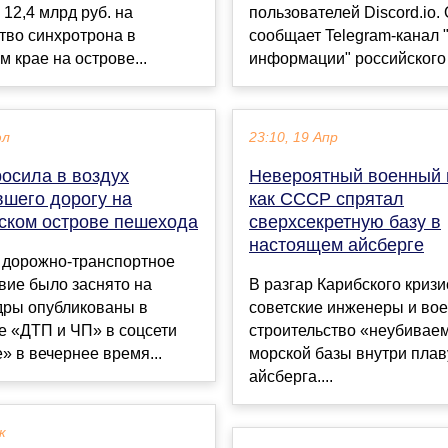
12,4 млрд руб. на
пользователей Discord.io.
тво синхротрона в
сообщает Telegram-канал 
 крае на острове...
информации" российского 
юл
23:10, 19 Апр
осила в воздух
Невероятный военный 
вшего дорогу на
как СССР спрятал
ском острове пешехода
сверхсекретную базу в
настоящем айсберге
 дорожно-транспортное
вие было заснято на
В разгар Карибского кризи
дры опубликованы в
советские инженеры и во
е «ДТП и ЧП» в соцсети
строительство «неубивае
» в вечернее время...
морской базы внутри плав
айсберга....
к