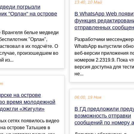
13:40, 10 Май
дведи погрызли
ик "Орлан" на острове
В WhatsApp Web появи
функция редактирован
отправленных сообще
е Врангеля белые медведи
беспилотник "Орлан",
Разработчики мессенджер
аствовал в их подсчёте. О
WhatsApp выпустили обн
 случае, произошедшем во
веб-версии приложения п
 из...
номером 2.2319.9. Пока ч
версия доступна для тест
не...
кт
рске на острове
06:00, 19 Ноя
во время молодежной
одожгли «Жигули»
В ГД предложили пред
возможность отправки
ых сетях появилось видео
сообщений по номеру 
 на острове Татышев в