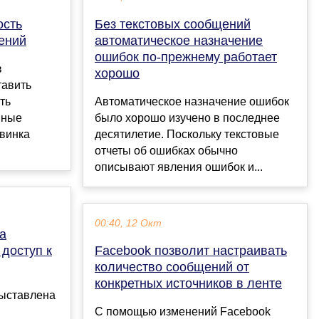
ость
Без текстовых сообщений
ений
автоматическое назначение
ошибок по-прежнему работает
в
хорошо
тавить
ть
Автоматическое назначение ошибок
нные
было хорошо изучено в последнее
овинка
десятилетие. Поскольку текстовые
отчеты об ошибках обычно
описывают явления ошибок и...
00:40, 12 Окт
а
 доступ к
Facebook позволит настраивать
количество сообщений от
конкретных источников в ленте
выставлена
С помощью изменений Facebook