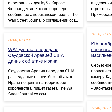
иностранных дел Кубы Карлос
выделении 
Фернандес де Коссио опроверг
строительс
сообщение американской газеты The
Приморском
Wall Street Journal о соглашении ост...
18:20, 31 И
20:00, 01 Ноя
KIA подбр
WSJ узнала о передаче
перебега
Саудовской Аравией США
Васильев
данных об атаке Ирана
Серьезное
Саудовская Аравия передала США
происшест
разведданые о «неизбежной атаке»
камеру. Ка
Ирана по целям на территории
сообществ
королевства, пишет газета The Wall
«ВКонтакте
Street Journal со ссы...
12:40, 16 Де