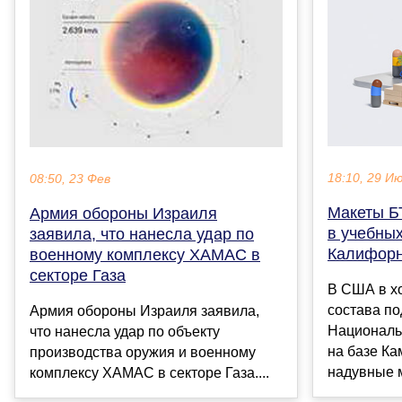
18:10, 29 И
08:50, 23 Фев
Макеты БТ
Армия обороны Израиля
в учебных
заявила, что нанесла удар по
Калифор
военному комплексу ХАМАС в
секторе Газа
В США в хо
состава п
Армия обороны Израиля заявила,
Националь
что нанесла удар по объекту
на базе Ка
производства оружия и военному
надувные м
комплексу ХАМАС в секторе Газа....