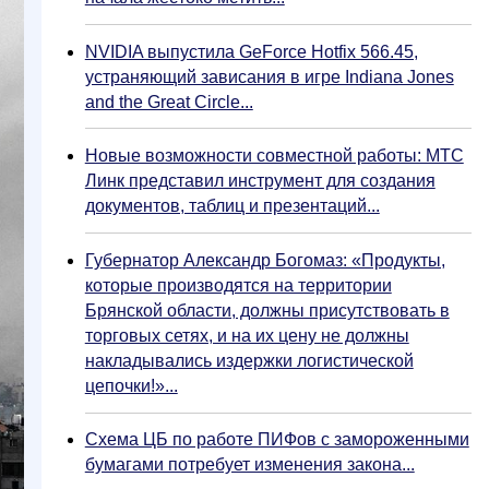
NVIDIA выпустила GeForce Hotfix 566.45,
устраняющий зависания в игре Indiana Jones
and the Great Circle...
Новые возможности совместной работы: МТС
Линк представил инструмент для создания
документов, таблиц и презентаций...
Губернатор Александр Богомаз: «Продукты,
которые производятся на территории
Брянской области, должны присутствовать в
торговых сетях, и на их цену не должны
накладывались издержки логистической
цепочки!»...
Схема ЦБ по работе ПИФов с замороженными
бумагами потребует изменения закона...