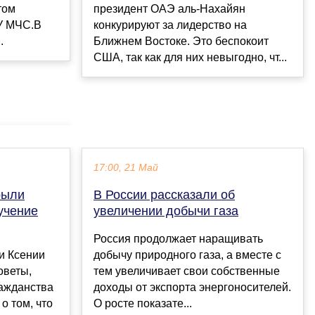
том
президент ОАЭ аль-Нахайян
У МЧС.В
конкурируют за лидерство на
.
Ближнем Востоке. Это беспокоит
США, так как для них невыгодно, чт...
17:00, 21 Май
рыли
В России рассказали об
учение
увеличении добычи газа
Россия продолжает наращивать
и Ксении
добычу природного газа, а вместе с
оветы,
тем увеличивает свои собственные
ажданства
доходы от экспорта энергоносителей.
о том, что
О росте показате...