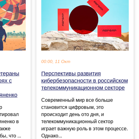
00:00, 11 Окт
етераны
Перспективы развития
оях с
кибербезопасности в российском
телекоммуникационном секторе
яненко
Современный мир все больше
р
становится цифровым, это
тировал
происходит день ото дня, и
яненко в
телекоммуникационный сектор
также
играет важную роль в этом процессе.
ы, что ...
Однако...