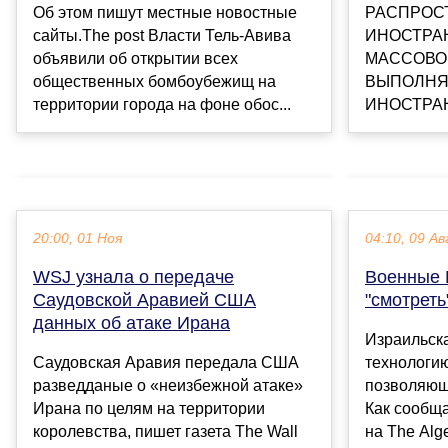
РАСПРОС
Об этом пишут местные новостные
ИНОСТРА
сайты.The post Власти Тель-Авива
МАССОВО
объявили об открытии всех
ВЫПОЛНЯ
общественных бомбоубежищ на
ИНОСТРАН
территории города на фоне обос...
20:00, 01 Ноя
04:10, 09 Ав
WSJ узнала о передаче
Военные 
Саудовской Аравией США
"смотреть
данных об атаке Ирана
Израильск
Саудовская Аравия передала США
технологию
разведданые о «неизбежной атаке»
позволяющу
Ирана по целям на территории
Как сообща
королевства, пишет газета The Wall
на The Alge