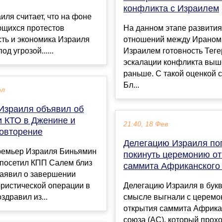
конфликта с Израилем
иля считает, что на фоне
щихся протестов
На данном этапе развития
ть и экономика Израиля
отношений между Ираном
од угрозой......
Израилем готовность Теге
эскалации конфликта выш
раньше. С такой оценкой 
Бл...
юл
Израиля объявил об
и КТО в Дженине и
21:40, 18 Фев
овторение
Делегацию Израиля по
ремьер Израиля Биньямин
покинуть церемонию о
 посетил КПП Салем близ
саммита Африканского
заявил о завершении
ристической операции в
Делегацию Израиля в бук
здравил из...
смысле выгнали с церемо
открытия саммита Африка
союза (АС), который прохо