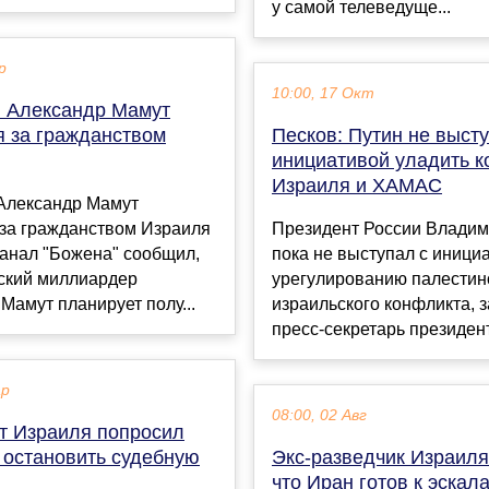
у самой телеведуще...
р
10:00, 17 Окт
: Александр Мамут
я за гражданством
Песков: Путин не высту
инициативой уладить 
Израиля и ХАМАС
 Александр Мамут
 за гражданством Израиля
Президент России Владим
канал "Божена" сообщил,
пока не выступал с иници
йский миллиардер
урегулированию палестин
Мамут планирует полу...
израильского конфликта, 
пресс-секретарь президента
ар
08:00, 02 Авг
т Израиля попросил
 остановить судебную
Экс-разведчик Израиля
что Иран готов к эскал