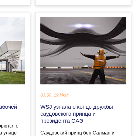
03:50, 19 Июл
Рабочей
WSJ узнала о конце дружбы
саудовского принца и
президента ОАЭ
орются с
а улице
Саудовский принц бен Салман и