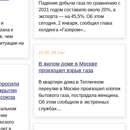
Падение добычи газа по сравнению с
2021 годом составило около 20%, а
экспорта — на 45,5%. Об этом
 и
сегодня, 2 января, сообщил глава
рана к
холдинга «Газпром»...
е, чем
ситуации на
15:00, 08 Сен
В жилом доме в Москве
произошел взрыв газа
В квартире дома в Тепличном
просили
переулке в Москве произошел хлопок
ткрытия
бытового газа, пострадала женщина.
 союза
Об этом сообщили в экстренных
вальном
службах....
нии
нского
дит в