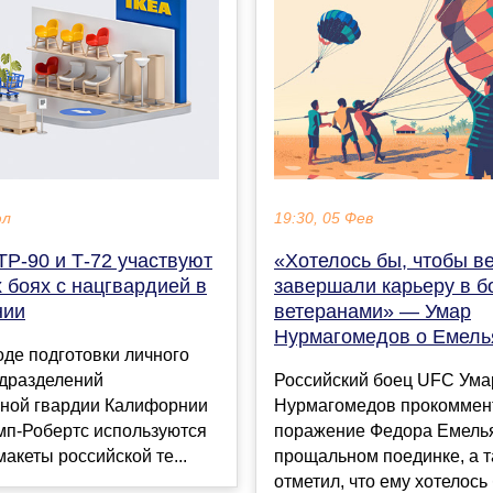
юл
19:30, 05 Фев
Р-90 и Т-72 участвуют
«Хотелось бы, чтобы в
 боях с нацгвардией в
завершали карьеру в б
нии
ветеранами» — Умар
Нурмагомедов о Емель
де подготовки личного
одразделений
Российский боец UFC Ума
ной гвардии Калифорнии
Нурмагомедов прокоммен
мп-Робертс используются
поражение Федора Емель
акеты российской те...
прощальном поединке, а 
отметил, что ему хотелось б