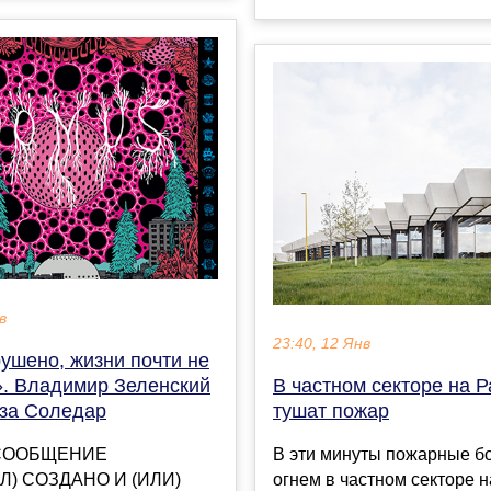
в
23:40, 12 Янв
ушено, жизни почти не
». Владимир Зеленский
В частном секторе на 
 за Соледар
тушат пожар
СООБЩЕНИЕ
В эти минуты пожарные б
Л) СОЗДАНО И (ИЛИ)
огнем в частном секторе н