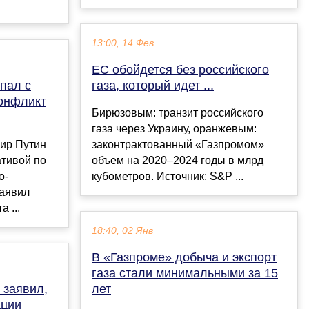
13:00, 14 Фев
ЕС обойдется без российского
пал с
газа, который идет ...
конфликт
Бирюзовым: транзит российского
газа через Украину, оранжевым:
ир Путин
законтрактованный «Газпромом»
ативой по
объем на 2020–2024 годы в млрд
о-
кубометров. Источник: S&P ...
заявил
 ...
18:40, 02 Янв
В «Газпроме» добыча и экспорт
газа стали минимальными за 15
 заявил,
лет
ации