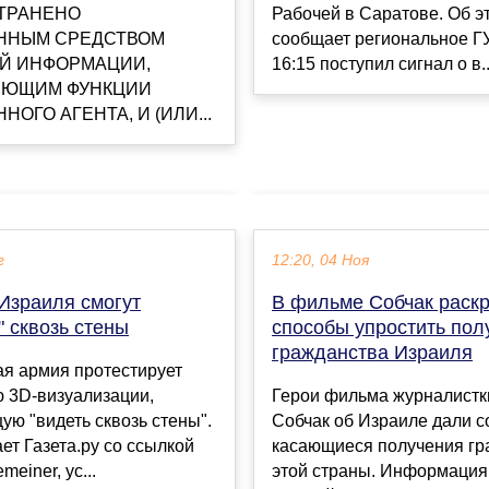
ТРАНЕНО
Рабочей в Саратове. Об э
ННЫМ СРЕДСТВОМ
сообщает региональное Г
Й ИНФОРМАЦИИ,
16:15 поступил сигнал о в..
ЮЩИМ ФУНКЦИИ
НОГО АГЕНТА, И (ИЛИ...
г
12:20, 04 Ноя
Израиля смогут
В фильме Собчак раск
" сквозь стены
способы упростить пол
гражданства Израиля
ая армия протестирует
 3D-визуализации,
Герои фильма журналистк
ю "видеть сквозь стены".
Собчак об Израиле дали с
ет Газета.ру со ссылкой
касающиеся получения гр
meiner, ус...
этой страны. Информация 