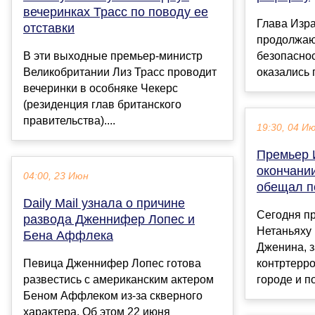
вечеринках Трасс по поводу ее
Глава Изра
отставки
продолжаю
В эти выходные премьер-министр
безопаснос
Великобритании Лиз Трасс проводит
оказались п
вечеринки в особняке Чекерс
(резиденция глав британского
правительства)....
19:30, 04 И
Премьер 
окончани
04:00, 23 Июн
обещал п
Daily Mail узнала о причине
Сегодня п
развода Дженнифер Лопес и
Нетаньяху
Бена Аффлека
Дженина, 
Певица Дженнифер Лопес готова
контртерро
развестись с американским актером
городе и по
Беном Аффлеком из-за скверного
характера. Об этом 22 июня