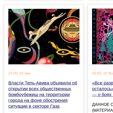
00:50, 10 Ян
23:00, 05 Авг
«Все разр
Власти Тель-Авива объявили об
осталось
открытии всех общественных
— о боях
бомбоубежищ на территории
города на фоне обострения
ДАННОЕ 
ситуации в секторе Газа
(МАТЕРИА