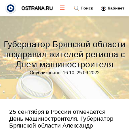
☰
OSTRANA.RU
Поиск
Кабинет
Новости
»
Губернатор Брянской области
Тренды новостей
»
поздравил жителей региона с
Днем машиностроителя
Рубрики
»
Опубликовано: 16:10, 25.09.2022
Правила
»
Контакт
»
25 сентября в России отмечается
День машиностроителя. Губернатор
Брянской области Александр