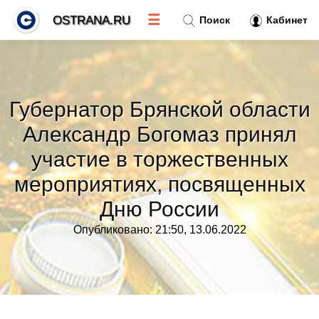
☰
OSTRANA.RU
Поиск
Кабинет
Новости
»
Губернатор Брянской области
Тренды новостей
»
Александр Богомаз принял
участие в торжественных
Рубрики
»
мероприятиях, посвященных
Правила
»
Дню России
Опубликовано: 21:50, 13.06.2022
Контакт
»