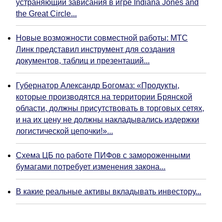
устраняющий зависания в игре Indiana Jones and
the Great Circle...
Новые возможности совместной работы: МТС
Линк представил инструмент для создания
документов, таблиц и презентаций...
Губернатор Александр Богомаз: «Продукты,
которые производятся на территории Брянской
области, должны присутствовать в торговых сетях,
и на их цену не должны накладывались издержки
логистической цепочки!»...
Схема ЦБ по работе ПИФов с замороженными
бумагами потребует изменения закона...
В какие реальные активы вкладывать инвестору...