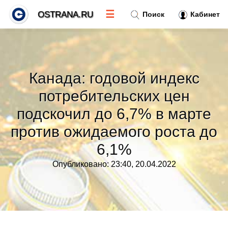
☰
OSTRANA.RU
Поиск
Кабинет
Новости
»
Канада: годовой индекс
Тренды новостей
»
потребительских цен
подскочил до 6,7% в марте
Рубрики
»
против ожидаемого роста до
Правила
»
6,1%
Опубликовано: 23:40, 20.04.2022
Контакт
»