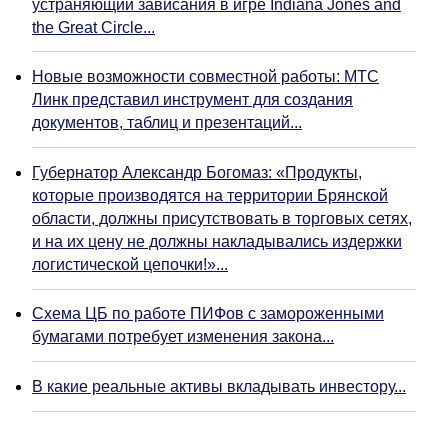
устраняющий зависания в игре Indiana Jones and
the Great Circle...
Новые возможности совместной работы: МТС
Линк представил инструмент для создания
документов, таблиц и презентаций...
Губернатор Александр Богомаз: «Продукты,
которые производятся на территории Брянской
области, должны присутствовать в торговых сетях,
и на их цену не должны накладывались издержки
логистической цепочки!»...
Схема ЦБ по работе ПИФов с замороженными
бумагами потребует изменения закона...
В какие реальные активы вкладывать инвестору...