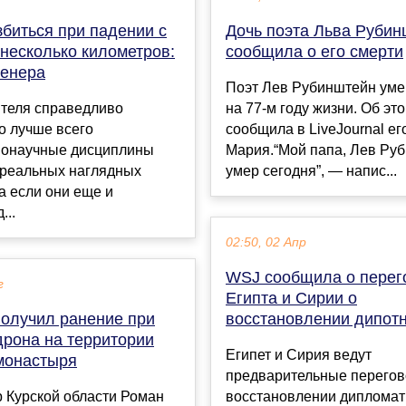
збиться при падении с
Дочь поэта Льва Руби
несколько километров:
сообщила о его смерти
женера
Поэт Лев Рубинштейн уме
ителя справедливо
на 77-м году жизни. Об эт
то лучше всего
сообщила в LiveJournal ег
нонаучные дисциплины
Мария.“Мой папа, Лев Ру
 реальных наглядных
умер сегодня”, — напис...
а если они еще и
...
02:50, 02 Апр
WSJ сообщила о перег
г
Египта и Сирии о
получил ранение при
восстановлении дипот
дрона на территории
Египет и Сирия ведут
 монастыря
предварительные перегов
 Курской области Роман
восстановлении дипломат