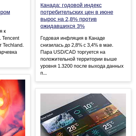
Канада: годовой индекс
ером
потребительских цен в июне
вырос на 2,8% против
ожидавшихся 3%
я к
 Tencent
Годовая инфляция в Канаде
 Techland.
снизилась до 2,8% с 3,4% в мае.
арчевка
Пара USD/CAD торгуется на
положительной территории выше
уровня 1.3200 после выхода данных
п...