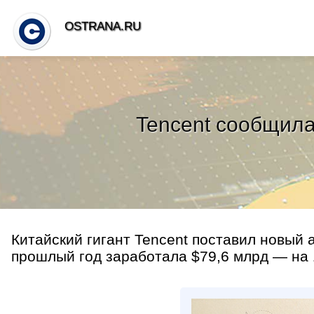
OSTRANA.RU
Tencent сообщила
Китайский гигант Tencent поставил новый 
прошлый год заработала $79,6 млрд — на 