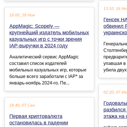
13:10, 16 Но
16:00, 29 Ноя
Генсек Н
AppMagic: Scopely —
обвинил 
крупнейший издатель мобильных
украинск
казуальных игр с точки зрения
Генеральн
IAP-выручки в 2024 году
Столтенбер
Аналитический сервис AppMagic
предварит
составил список издателей
упавшая в 
мобильных казуальных игр, которые
убила двух 
больше всего заработали с IAP* за
январь-ноябрь 2024-го. Пе...
02:20, 07 И
Годовалы
18:40, 07 Сен
разбился 
Первая криптовалюта
этажа на
остановилась в падении