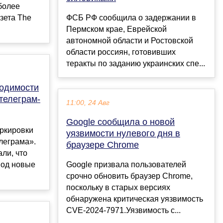
более
азета The
ФСБ РФ сообщила о задержании в
Пермском крае, Еврейской
автономной области и Ростовской
области россиян, готовивших
теракты по заданию украинских спе...
одимости
телеграм-
11:00, 24 Авг
Google сообщила о новой
ркировки
уязвимости нулевого дня в
леграма».
браузере Chrome
ли, что
под новые
Google призвала пользователей
срочно обновить браузер Chrome,
поскольку в старых версиях
обнаружена критическая уязвимость
CVE-2024-7971.Уязвимость с...