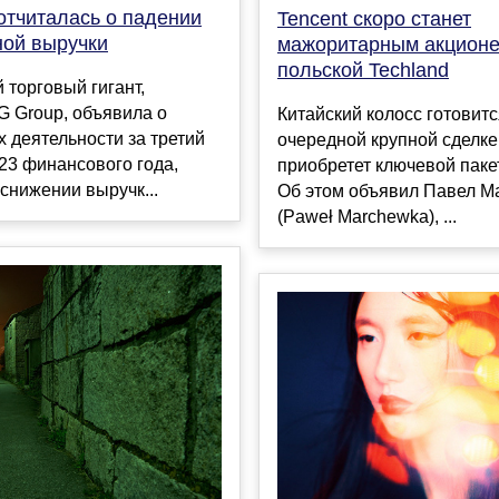
отчиталась о падении
Tencent скоро станет
ной выручки
мажоритарным акцион
польской Techland
 торговый гигант,
G Group, объявила о
Китайский колосс готовитс
х деятельности за третий
очередной крупной сделке.
23 финансового года,
приобретет ключевой пакет
снижении выручк...
Об этом объявил Павел М
(Paweł Marchewka), ...