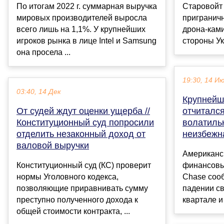
По итогам 2022 г. суммарная выручка
Старовойт
мировых производителей выросла
пригранич
всего лишь на 1,1%. У крупнейших
дрона-ками
игроков рынка в лице Intel и Samsung
стороны Ук
она просела ...
19:30, 14 И
03:40, 14 Дек
Крупнейш
От судей ждут оценки ущерба //
отчиталс
Конституционный суд попросили
волатиль
отделить незаконный доход от
неизбежн
валовой выручки
Американс
Конституционный суд (КС) проверит
финансовы
нормы Уголовного кодекса,
Chase сооб
позволяющие приравнивать сумму
падении с
преступно полученного дохода к
квартале и
общей стоимости контракта, ...