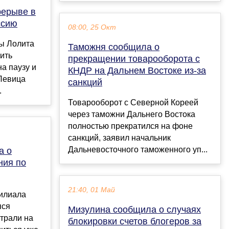
рерыве в
ссию
08:00, 25 Окт
ды Лолита
Таможня сообщила о
ить
прекращении товарооборота с
а паузу и
КНДР на Дальнем Востоке из-за
 Певица
санкций
.
Товарооборот с Северной Кореей
через таможни Дальнего Востока
полностью прекратился на фоне
санкций, заявил начальник
Дальневосточного таможенного уп...
а о
ния по
21:40, 01 Май
илиала
яся
Мизулина сообщила о случаях
трали на
блокировки счетов блогеров за