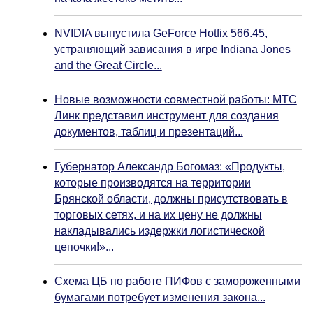
NVIDIA выпустила GeForce Hotfix 566.45,
устраняющий зависания в игре Indiana Jones
and the Great Circle...
Новые возможности совместной работы: МТС
Линк представил инструмент для создания
документов, таблиц и презентаций...
Губернатор Александр Богомаз: «Продукты,
которые производятся на территории
Брянской области, должны присутствовать в
торговых сетях, и на их цену не должны
накладывались издержки логистической
цепочки!»...
Схема ЦБ по работе ПИФов с замороженными
бумагами потребует изменения закона...