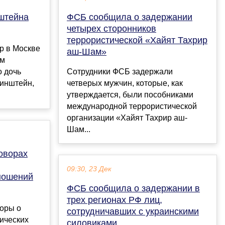
нштейна
ФСБ сообщила о задержании
четырех сторонников
террористической «Хайят Тахрир
р в Москве
аш-Шам»
ом
о дочь
Сотрудники ФСБ задержали
бинштейн,
четверых мужчин, которые, как
утверждается, были пособниками
международной террористической
организации «Хайят Тахрир аш-
Шам...
оворах
09:30, 23 Дек
ношений
ФСБ сообщила о задержании в
трех регионах РФ лиц,
оры о
сотрудничавших с украинскими
ических
силовиками