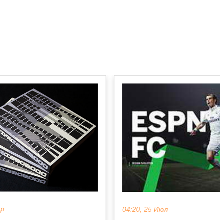
ар
04:20, 25 Июл