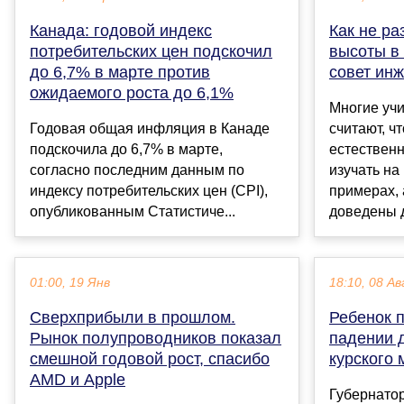
Канада: годовой индекс
Как не ра
потребительских цен подскочил
высоты в 
до 6,7% в марте против
совет ин
ожидаемого роста до 6,1%
Многие уч
Годовая общая инфляция в Канаде
считают, ч
подскочила до 6,7% в марте,
естествен
согласно последним данным по
изучать на
индексу потребительских цен (CPI),
примерах, 
опубликованным Статистиче...
доведены д
01:00, 19 Янв
18:10, 08 Ав
Сверхприбыли в прошлом.
Ребенок 
Рынок полупроводников показал
падении 
смешной годовой рост, спасибо
курского
AMD и Apple
Губернатор