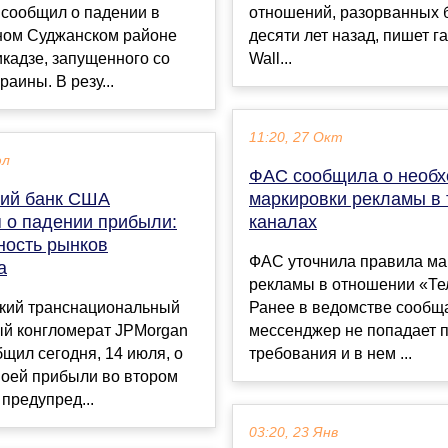
 сообщил о падении в
отношений, разорванных 
ном Суджанском районе
десяти лет назад, пишет г
кадзе, запущенного со
Wall...
раины. В резу...
11:20, 27 Окт
юл
ФАС сообщила о необх
ий банк США
маркировки рекламы в 
я о падении прибыли:
каналах
ность рынков
ФАС уточнила правила ма
а
рекламы в отношении «Те
кий транснациональный
Ранее в ведомстве сообща
й конгломерат JPMorgan
мессенджер не попадает 
щил сегодня, 14 июля, о
требования и в нем ...
воей прибыли во втором
 предупред...
03:20, 23 Янв