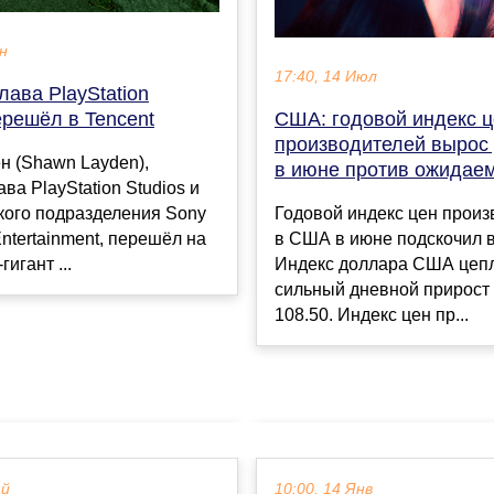
ен
17:40, 14 Июл
ава PlayStation
ерешёл в Tencent
США: годовой индекс 
производителей вырос
н (Shawn Layden),
в июне против ожидае
ва PlayStation Studios и
кого подразделения Sony
Годовой индекс цен произ
ntertainment, перешёл на
в США в июне подскочил 
гигант ...
Индекс доллара США цепл
сильный дневной прирост
108.50. Индекс цен пр...
ай
10:00, 14 Янв