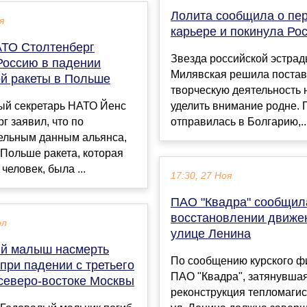
Лолита сообщила о пе
я
карьере и покинула Ро
АТО Столтенберг
Звезда российской эстра
Россию в падении
Милявская решила постав
ой ракеты в Польше
творческую деятельность н
ый секретарь НАТО Йенс
уделить внимание родне.
г заявил, что по
отправилась в Болгарию,..
ельным данным альянса,
Польше ракета, которая
человек, была ...
17:30, 27 Ноя
ПАО "Квадра" сообщил
восстановлении движе
юл
улице Ленина
й малыш насмерть
По сообщению курского ф
при падении с третьего
ПАО "Квадра", затянувша
 северо-востоке Москвы
реконструкция тепломагис