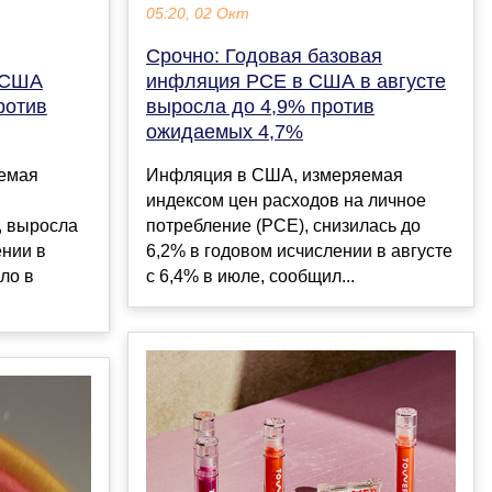
05:20, 02 Окт
Срочно: Годовая базовая
в США
инфляция PCE в США в августе
ротив
выросла до 4,9% против
ожидаемых 4,7%
емая
Инфляция в США, измеряемая
индексом цен расходов на личное
, выросла
потребление (PCE), снизилась до
ении в
6,2% в годовом исчислении в августе
ло в
с 6,4% в июле, сообщил...