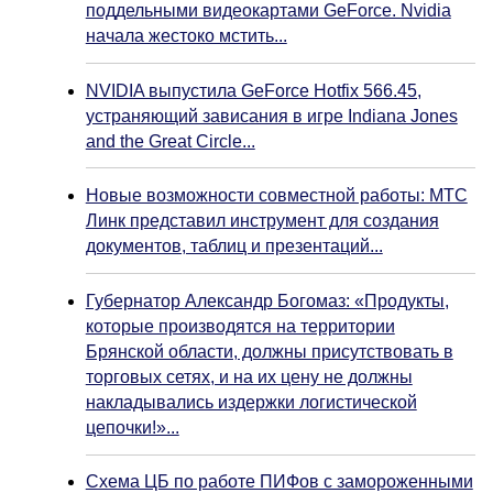
поддельными видеокартами GeForce. Nvidia
начала жестоко мстить...
NVIDIA выпустила GeForce Hotfix 566.45,
устраняющий зависания в игре Indiana Jones
and the Great Circle...
Новые возможности совместной работы: МТС
Линк представил инструмент для создания
документов, таблиц и презентаций...
Губернатор Александр Богомаз: «Продукты,
которые производятся на территории
Брянской области, должны присутствовать в
торговых сетях, и на их цену не должны
накладывались издержки логистической
цепочки!»...
Схема ЦБ по работе ПИФов с замороженными