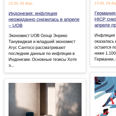
13:40, 29 Ап
23:30, 05 Май
Германия
Индонезия: инфляция
HICP сниз
неожиданно снизилась в апреле
апреле п
– UOB
Инфляция 
Экономист UOB Group Энрико
оказалась
Танувиджая и младший экономист
остается 
Агус Сантосо рассматривают
ниже 1.100
последние данные по инфляции в
Германии, 
Индонезии. Основные тезисы Хотя
э...