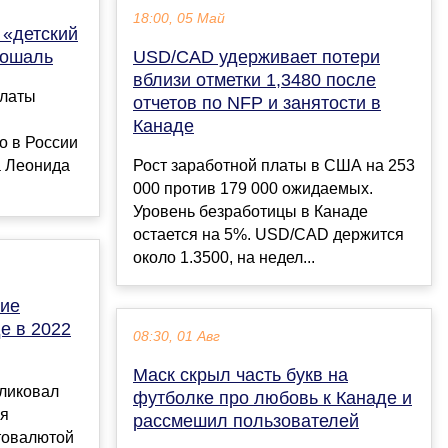
18:00, 05 Май
 «детский
Рошаль
USD/CAD удерживает потери
вблизи отметки 1,3480 после
алаты
отчетов по NFP и занятости в
Канаде
о в России
а Леонида
Рост заработной платы в США на 253
000 против 179 000 ожидаемых.
Уровень безработицы в Канаде
остается на 5%. USD/CAD держится
около 1.3500, на недел...
ние
е в 2022
08:30, 01 Авг
Маск скрыл часть букв на
бликовал
футболке про любовь к Канаде и
ся
рассмешил пользователей
товалютой