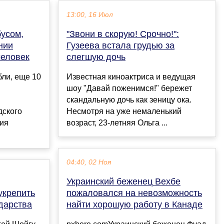
13:00, 16 Июл
бусом,
"Звони в скорую! Срочно!":
нии
Гузеева встала грудью за
человек
слегшую дочь
бли, еще 10
Известная киноактриса и ведущая
шоу "Давай поженимся!" бережет
скандальную дочь как зеницу ока.
дского
Несмотря на уже немаленький
ция
возраст, 23-летняя Ольга ...
04:40, 02 Ноя
Украинский беженец Вехбе
укрепить
пожаловался на невозможность
дарства
найти хорошую работу в Канаде