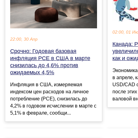
02:00, 01 И
22:00, 30 Апр
Канада: 
Срочно: Годовая базовая
увеличилс
инфляция PCE в США в марте
как и ожи
снизилась до 4,6% против
Экономика
ожидаемых 4,5%
в апреле, 
Инфляция в США, измеряемая
USD/CAD от
индексом цен расходов на личное
после этих
потребление (PCE), снизилась до
валовой вн
4,2% в годовом исчислении в марте с
5,1% в феврале, сообщи...