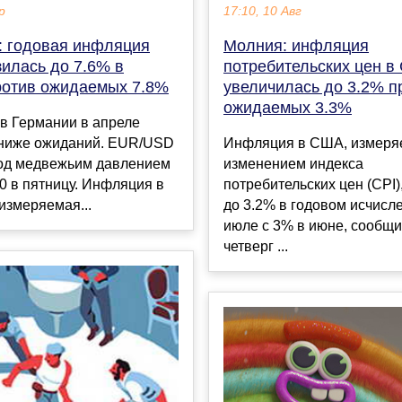
р
17:10, 10 Авг
: годовая инфляция
Молния: инфляция
илась до 7.6% в
потребительских цен 
ротив ожидаемых 7.8%
увеличилась до 3.2% п
ожидаемых 3.3%
в Германии в апреле
 ниже ожиданий. EUR/USD
Инфляция в США, измеря
под медвежьим давлением
изменением индекса
0 в пятницу. Инфляция в
потребительских цен (CPI)
измеряемая...
до 3.2% в годовом исчисл
июле с 3% в июне, сообщи
четверг ...