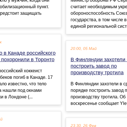
кло у мужчин, когда они
Министр обороны РФ Сер
обилизационный пункт.
считает необходимым укр
предстоит защищать
обороноспособность Союз
государства, в том числе в
единой региональной сист
к
20:00, 05 Май
о в Канаде российского
 похоронили в Торонто
В Финляндии захотели
построить завод по
российский хоккеист
производству тротила
беков погиб в Канаде. 17
ало известно, что тело
В Финляндии захотели в 
а нашли под окнами
порядке построить завод 
и в Лондоне (...
производству тротила. Об 
воскресенье сообщает Yle..
ай
23:30, 26 Фев