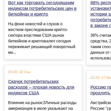
Вот как торговать сегодняшним
88% респ
индексом потребительских цен в
установит
биткойнах и крипто
истории з
потребите
На фоне новостей и слухов о
в законе 
жестком преследовании крипто-
сектора властями США рынок
38% считаю
биткойнов и криптовалют сегодня
средства, 
переживает решающий поворотный
таким спо
мо...
данные от 
использова
03:00, 02 Сен
12:20, 17 И
Скачок потребительских
расходов – плохая новость для
Россию п
индексов США
продлить
Влияние на рынок:3Личные расходы
Австрийски
американцев в июле указывают на
Россию "ср