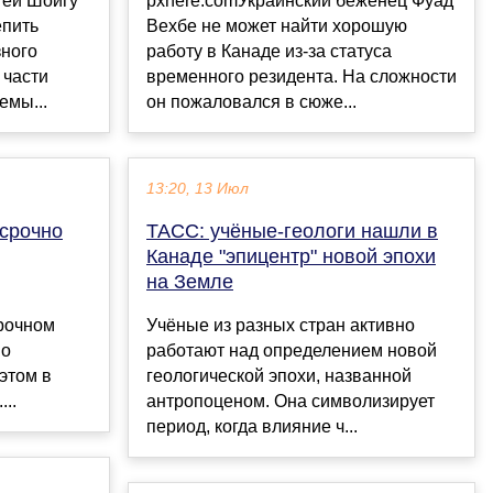
гей Шойгу
pxhere.comУкраинский беженец Фуад
епить
Вехбе не может найти хорошую
ного
работу в Канаде из-за статуса
 части
временного резидента. На сложности
емы...
он пожаловался в сюже...
13:20, 13 Июл
 срочно
ТАСС: учёные-геологи нашли в
Канаде "эпицентр" новой эпохи
на Земле
срочном
Учёные из разных стран активно
по
работают над определением новой
этом в
геологической эпохи, названной
..
антропоценом. Она символизирует
период, когда влияние ч...