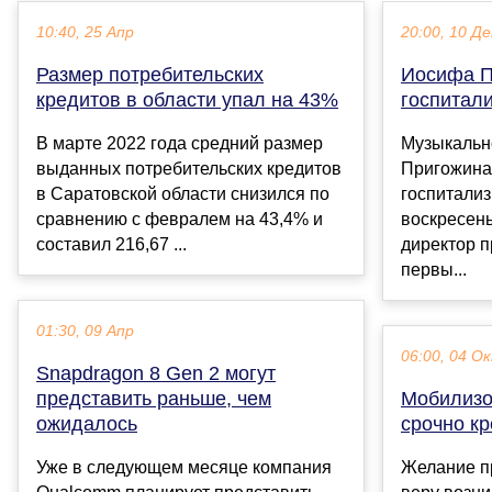
10:40, 25 Апр
20:00, 10 Де
Размер потребительских
Иосифа П
кредитов в области упал на 43%
госпитал
В марте 2022 года средний размер
Музыкальн
выданных потребительских кредитов
Пригожина
в Саратовской области снизился по
госпитализ
сравнению с февралем на 43,4% и
воскресень
составил 216,67 ...
директор п
первы...
01:30, 09 Апр
06:00, 04 О
Snapdragon 8 Gen 2 могут
представить раньше, чем
Мобилизо
ожидалось
срочно кр
Уже в следующем месяце компания
Желание п