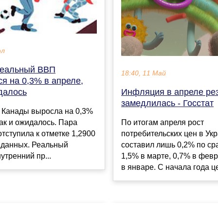
юл
Реальный ВВП
18:40, 11 Май
я на 0,3% в апреле,
Инфляция в апреле ре
далось
замедлилась - Госстат
 Канады выросла на 0,3%
По итогам апреля рост
как и ожидалось. Пара
потребительских цен в Ук
ступила к отметке 1,2900
составил лишь 0,2% по ср
 данных. Реальный
1,5% в марте, 0,7% в фев
утренний пр...
в январе. С начала года це