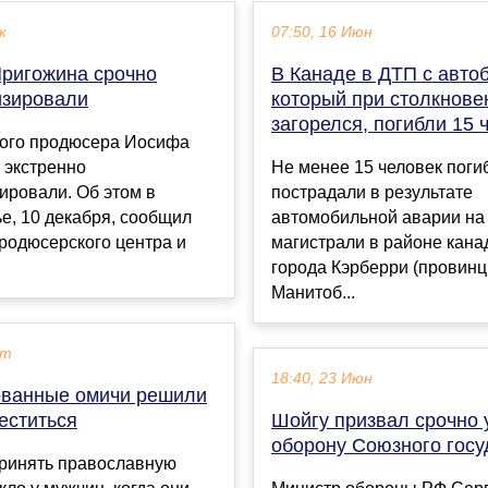
к
07:50, 16 Июн
ригожина срочно
В Канаде в ДТП с авто
изировали
который при столкнове
загорелся, погибли 15 
ого продюсера Иосифа
 экстренно
Не менее 15 человек поги
ировали. Об этом в
пострадали в результате
е, 10 декабря, сообщил
автомобильной аварии на
родюсерского центра и
магистрали в районе кана
города Кэрберри (провин
Манитоб...
кт
18:40, 23 Июн
ванные омичи решили
еститься
Шойгу призвал срочно 
оборону Союзного госу
ринять православную