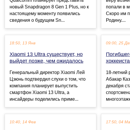
Qualcomm планирует представить
веру возни
новый Snapdragon 8 Gen 1 Plus, но к
попали в м
настоящему моменту появились
Скоро им 
сведения о будущем Sn...
Родину....
18:50, 13 Янв
09:00, 25 Де
Xiaomi 13 Ultra существует, но
Погибшег
выйдет позже, чем ожидалось
хоккеиста
Генеральный директор Xiaomi Лей
18-летний 
Цзюнь подтвердил слухи о том, что
Абакар Каз
компания планирует выпустить
декабря ст
смартфон Xiaomi 13 Ultra, а
спортсмен
инсайдеры поделились приме...
многоэтажк
10:40, 14 Фев
17:50, 04 М