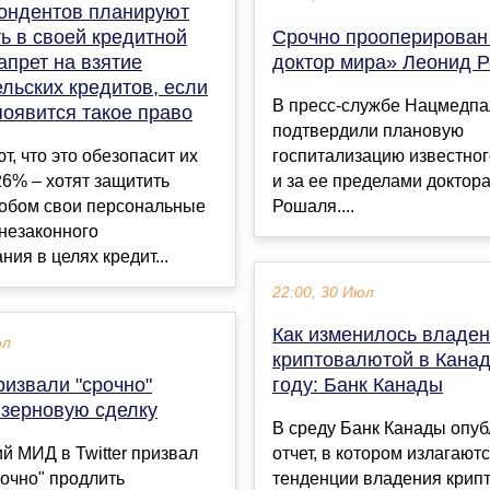
ондентов планируют
ь в своей кредитной
Срочно прооперирован
апрет на взятие
доктор мира» Леонид 
льских кредитов, если
В пресс-службе Нацмедп
появится такое право
подтвердили плановую
т, что это обезопасит их
госпитализацию известног
26% – хотят защитить
и за ее пределами доктор
собом свои персональные
Рошаля....
незаконного
ния в целях кредит...
22:00, 30 Июл
Как изменилось владе
юл
криптовалютой в Канад
ризвали "срочно"
году: Банк Канады
 зерновую сделку
В среду Банк Канады опу
й МИД в Twitter призвал
отчет, в котором излагают
очно" продлить
тенденции владения крип