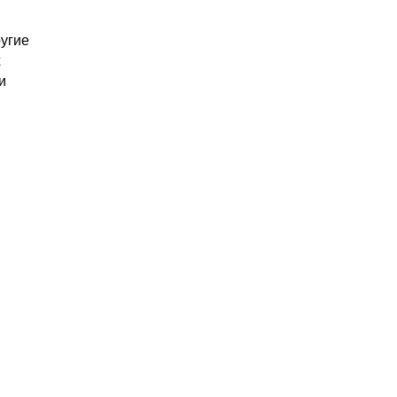
угие
х
и