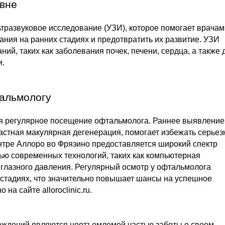
овне
тразвуковое исследование (УЗИ), которое помогает врачам
ания на ранних стадиях и предотвратить их развитие. УЗИ
ий, таких как заболевания почек, печени, сердца, а также 
и.
тальмологу
я регулярное посещение офтальмолога. Раннее выявление
зрастная макулярная дегенерация, помогает избежать серье
ентре Аллоро во Фрязино предоставляется широкий спектр
ью современных технологий, таких как компьютерная
 глазного давления. Регулярный осмотр у офтальмолога
стадиях, что значительно повышает шансы на успешное
 на сайте alloroclinic.ru.
еждений являются неотъемлемой частью заботы о своем