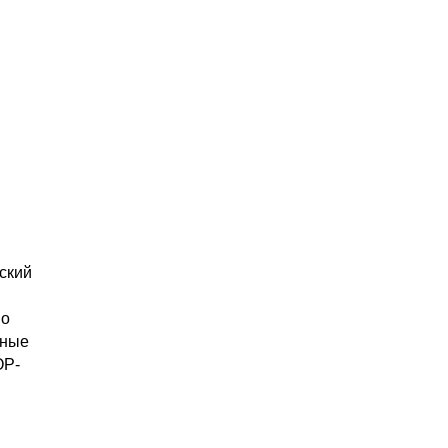
ский
,
но
зные
ОР-