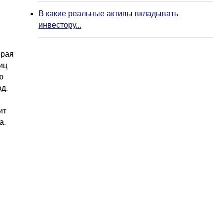
В какие реальные активы вкладывать
инвестору...
орая
иц
ю
д.
ит
а.