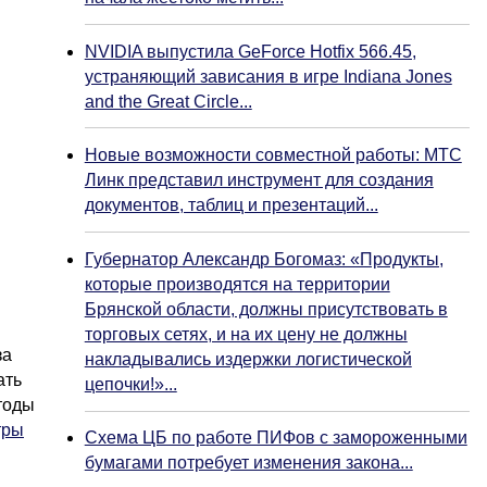
NVIDIA выпустила GeForce Hotfix 566.45,
устраняющий зависания в игре Indiana Jones
and the Great Circle...
Новые возможности совместной работы: МТС
Линк представил инструмент для создания
документов, таблиц и презентаций...
Губернатор Александр Богомаз: «Продукты,
которые производятся на территории
Брянской области, должны присутствовать в
торговых сетях, и на их цену не должны
за
накладывались издержки логистической
ать
цепочки!»...
тоды
тры
Схема ЦБ по работе ПИФов с замороженными
бумагами потребует изменения закона...