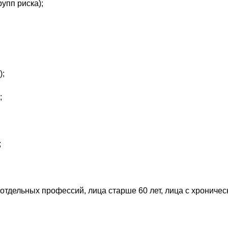
упп риска);
);
;
;
и отдельных профессий, лица старше 60 лет, лица с хрониче