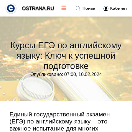
☰
OSTRANA.RU
Поиск
Кабинет
Новости
»
Курсы ЕГЭ по английскому
Тренды новостей
»
языку: Ключ к успешной
подготовке
Рубрики
»
Опубликовано: 07:00, 10.02.2024
Правила
»
Контакт
»
Единый государственный экзамен
(ЕГЭ) по английскому языку – это
важное испытание для многих