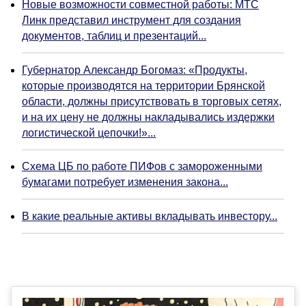
Новые возможности совместной работы: МТС
Линк представил инструмент для создания
документов, таблиц и презентаций...
Губернатор Александр Богомаз: «Продукты,
которые производятся на территории Брянской
области, должны присутствовать в торговых сетях,
и на их цену не должны накладывались издержки
логистической цепочки!»...
Схема ЦБ по работе ПИФов с замороженными
бумагами потребует изменения закона...
В какие реальные активы вкладывать инвестору...