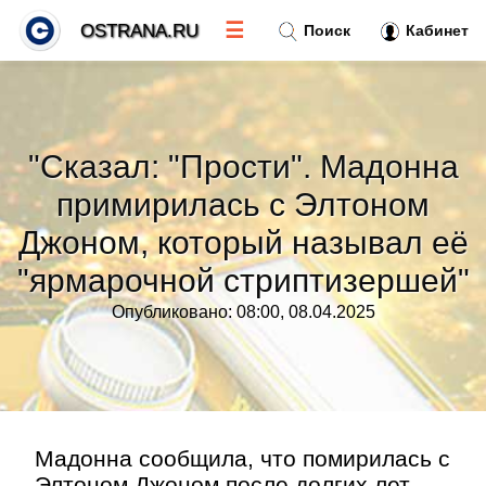
☰
OSTRANA.RU
Поиск
Кабинет
Новости
»
"Сказал: "Прости". Мадонна
Тренды новостей
»
примирилась с Элтоном
Джоном, который называл её
Рубрики
»
"ярмарочной стриптизершей"
Правила
»
Опубликовано: 08:00, 08.04.2025
Контакт
»
Мадонна сообщила, что помирилась с
Элтоном Джоном после долгих лет