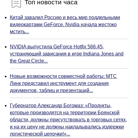
Топ новости часа
Китай завалил Россию и весь мир поддельными
видеокартами GeForce. Nvidia начала жестоко
мстить...
NVIDIA выпустила GeForce Hotfix 566.45,
устраняющий зависания в игре Indiana Jones and
the Great Circle...
Новые возможности совместной работы: МТС
Линк представил инструмент для создания
документов, таблиц и презентаций...
Губернатор Александр Богомаз: «Продукты,
которые производятся на территории Брянской
области, должны присутствовать в торговых сетях,
и на их цену не должны накладывались издержки
логистической цепочки!»...