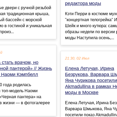
редактора моды
е двери с ручной резьбой
ная традиционная крыша,
Кэти Перри в костюме мух
ый бассейн с морской
"концертная телогрейка" 
о в гостиной и уникальная
Шейк и много кутюра: сам
произ...
образы недели по версии 
моды Наступила осень,...
ай
21:30, 02 Июл
 стать врачом, но
ной пантерой» // Жизнь
Елена Летучая, Ирина
а Наоми Кэмпбелл
Безрукова, Варвара Ш
Яна Чурикова посетили
0 года родилась
Akmadullina в рамках 
я топ-модель Наоми
моды в Москве
 «Черная пантера» на
 в жизни — в фотогалерее
Елена Летучая, Ирина Без
Варвара Шмыкова, Яна Ч
посетили показ Akmadullin