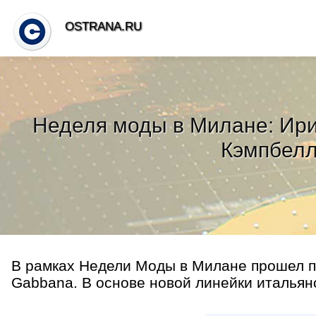
OSTRANA.RU
Неделя моды в Милане: Ири
Кэмпбелл
В рамках Недели Моды в Милане прошел по
Gabbana. В основе новой линейки итальянс