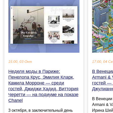
15:00, 03 Окт
17:00, 04 С
Неделя моды в Париже:
В Венеции
Пенелопа Крус, Эмилия Кларк,
Armani & 
Камила Морроне — среди
гостей —
гостей, Джиджи Хадид, Виттория
Джулианн
Черетти — на подиуме на показе
В Венеции 
Chanel
Armani & V
3 октября, в заключительный день
Ирина Шей