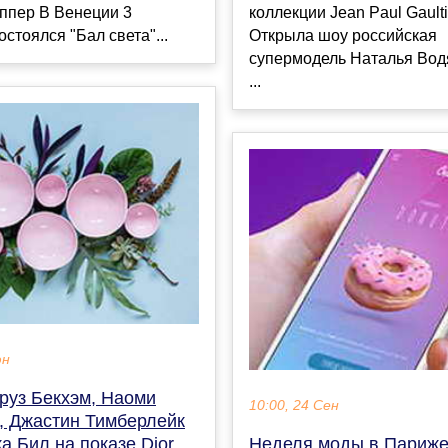
коллекции Jean Paul Gaulti
ппер В Венеции 3
Открыла шоу российская
остоялся "Бал света"...
супермодель Наталья Вод
...
юн
руз Бекхэм, Наоми
10:00, 24 Сен
, Джастин Тимберлейк
Неделя моды в Париже
а Бил на показе Dior