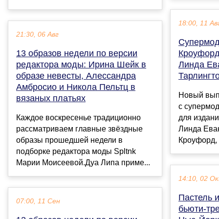
18:00, 11 Ав
21:30, 06 Авг
Супермод
13 образов недели по версии
Кроуфорд
редактора моды: Ирина Шейк в
Линда Ев
образе невесты, Алессандра
Тарлингт
Амбросио и Никола Пельтц в
Новый вып
вязаных платьях
с супермод
Каждое воскресенье традиционно
для издани
рассматриваем главные звёздные
Линда Еван
образы прошедшей недели в
Кроуфорд, 
подборке редактора моды Spltnk
Марии Моисеевой.Дуа Липа приме...
14:10, 02 О
Пастель и
07:00, 11 Сен
бьюти-тр