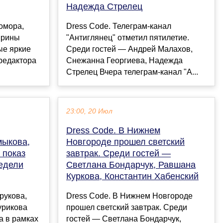
Надежда Стрелец
омора,
Dress Code. Телеграм-канал
Ирины
"Антиглянец" отметил пятилетие.
ые яркие
Среди гостей — Андрей Малахов,
редактора
Снежанна Георгиева, Надежда
Стрелец Вчера телеграм-канал "А...
23:00, 20 Июл
Dress Code. В Нижнем
мыкова,
Новгороде прошел светский
 показ
завтрак. Среди гостей —
Недели
Светлана Бондарчук, Равшана
Куркова, Константин Хабенский
рукова,
Dress Code. В Нижнем Новгороде
урикова
прошел светский завтрак. Среди
a в рамках
гостей — Светлана Бондарчук,