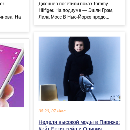
er.
Дженнер посетили показ Tommy
Hilfiger. На подиуме — Эшли Грэм,
янова. На
Лила Мосс В Нью-Йорке продо...
08:20, 07 Июл
Неделя высокой моды в Париже:
:
Кейт Бекинсейл и Оливия