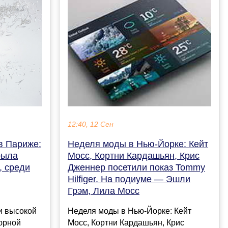
12:40, 12 Сен
в Париже:
Неделя моды в Нью-Йорке: Кейт
рыла
Мосс, Кортни Кардашьян, Крис
r, среди
Дженнер посетили показ Tommy
Hilfiger. На подиуме — Эшли
Грэм, Лила Мосс
и высокой
Неделя моды в Нью-Йорке: Кейт
юрной
Мосс, Кортни Кардашьян, Крис