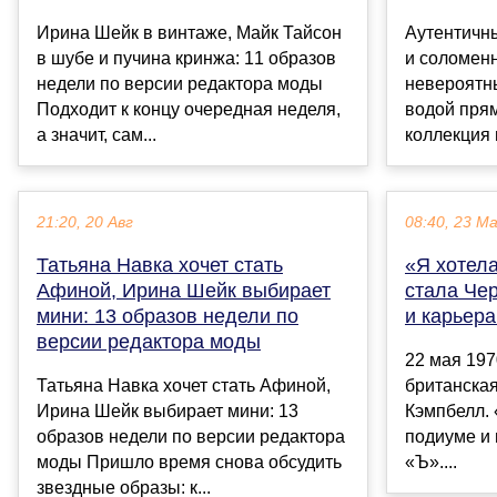
Ирина Шейк в винтаже, Майк Тайсон
Аутентичны
в шубе и пучина кринжа: 11 образов
и соломен
недели по версии редактора моды
невероятн
Подходит к концу очередная неделя,
водой прям
а значит, сам...
коллекция 
21:20, 20 Авг
08:40, 23 М
Татьяна Навка хочет стать
«Я хотела
Афиной, Ирина Шейк выбирает
стала Чер
мини: 13 образов недели по
и карьер
версии редактора моды
22 мая 197
Татьяна Навка хочет стать Афиной,
британска
Ирина Шейк выбирает мини: 13
Кэмпбелл.
образов недели по версии редактора
подиуме и
моды Пришло время снова обсудить
«Ъ»....
звездные образы: к...