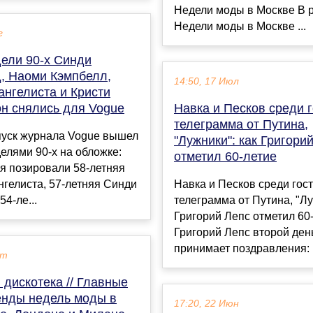
Недели моды в Москве В 
Недели моды в Москве ...
г
ели 90-х Синди
, Наоми Кэмпбелл,
14:50, 17 Июл
ангелиста и Кристи
он снялись для Vogue
Навка и Песков среди г
телеграмма от Путина,
уск журнала Vogue вышел
"Лужники": как Григори
елями 90-х на обложке:
отметил 60-летие
я позировали 58-летняя
гелиста, 57-летняя Синди
Навка и Песков среди гост
54-ле...
телеграмма от Путина, "Лу
Григорий Лепс отметил 60
Григорий Лепс второй ден
принимает поздравления: 1
кт
 дискотека // Главные
енды недель моды в
17:20, 22 Июн