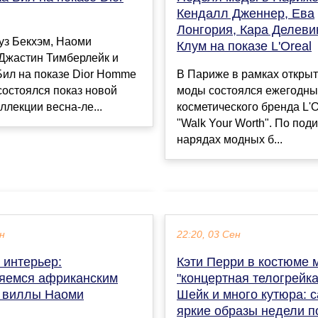
Кендалл Дженнер, Ева
Лонгория, Кара Делеви
уз Бекхэм, Наоми
Клум на показе L'Oreal
 Джастин Тимберлейк и
В Париже в рамках откры
Бил на показе Dior Homme
моды состоялся ежегодны
остоялся показ новой
косметического бренда L'O
ллекции весна-ле...
"Walk Your Worth". По под
нарядах модных б...
ен
22:20, 03 Сен
 интерьер:
Кэти Перри в костюме 
яемся африканским
"концертная телогрейк
 виллы Наоми
Шейк и много кутюра: 
яркие образы недели п