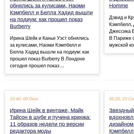
обнялись за кулисами, Наоми
Homme
Кэмпбелл и Белла Хадид вышли
Дэвид и Кр
на подиум: как прошел показ
Кэмпбелл,
Burberry
Джессика 
Ирина Шейк и Канье Уэст обнялись
В Париже с
за кулисами, Наоми Кэмпбелл и
мужской ко
Белла Хадид вышли на подиум: как
прошел показ Burberry В Лондоне
сегодня прошел показ ...
19:40, 09 Окт
00:20, 23 С
Ирина Шейк в винтаже, Майк
Звездный
Тайсон в шубе и пучина кринжа:
вдохновл
11 образов недели по версии
дизайном
редактора моды
Кэмпбелл