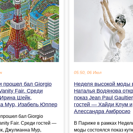
05:50, 06 Июл
ен
Неделя высокой моды 
 прошел бал Giorgio
Наталья Водянова отк
Vanity Fair. Среди
показ Jean Paul Gaultie
 Ирина Шейк,
гостей — Хайди Клум и
а Мур, Изабель Юппер
Алессандра Амбросио
прошел бал Giorgio
В Париже в рамках Недел
anity Fair. Среди гостей —
моды состоялся показ кут
к, Джулианна Мур,