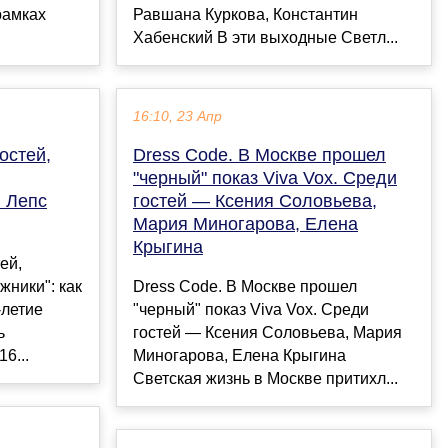
рамках
Равшана Куркова, Константин
Хабенский В эти выходные Светл...
16:10, 23 Апр
остей,
Dress Code. В Москве прошел
"черный" показ Viva Vox. Среди
й Лепс
гостей — Ксения Соловьева,
Мария Миногарова, Елена
Крыгина
ей,
жники": как
Dress Code. В Москве прошел
-летие
"черный" показ Viva Vox. Среди
ь
гостей — Ксения Соловьева, Мария
6...
Миногарова, Елена Крыгина
Светская жизнь в Москве притихл...