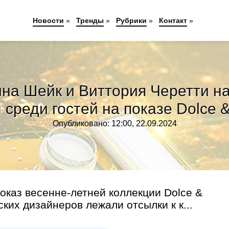
Новости
»
Тренды
»
Рубрики
»
Контакт
»
на Шейк и Виттория Черетти н
 среди гостей на показе Dolce 
Опубликовано: 12:00, 22.09.2024
каз весенне-летней коллекции Dolce &
ких дизайнеров лежали отсылки к к...