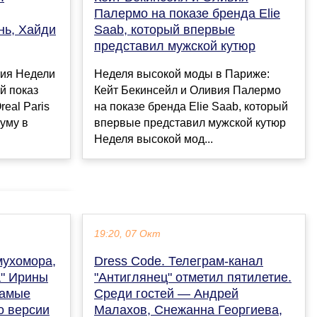
Палермо на показе бренда Elie
нь, Хайди
Saab, который впервые
представил мужской кутюр
тия Недели
Неделя высокой моды в Париже:
й показ
Кейт Бекинсейл и Оливия Палермо
real Paris
на показе бренда Elie Saab, который
иуму в
впервые представил мужской кутюр
Неделя высокой мод...
19:20, 07 Окт
мухомора,
Dress Code. Телеграм-канал
а" Ирины
"Антиглянец" отметил пятилетие.
самые
Среди гостей — Андрей
о версии
Малахов, Снежанна Георгиева,