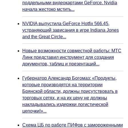
поддельными видеокартами GeForce. Nvidia
начала жестоко мстить...
NVIDIA выпустила GeForce Hotfix 566.45,
устраняющий зависания в игре Indiana Jones
and the Great Circle...
Новые возможности совместной работы: МТС
Линк представил инструмент для создания
документов, таблиц и презентаций...
Губернатор Александр Богомаз: «Продукты,
которые производятся на территории
Брянской области, должны присутствовать в
торговых сетях, и на их цену не должны
накладывались издержки логистической
цепочки!»...
Схема ЦБ по работе ПИФов с замороженными