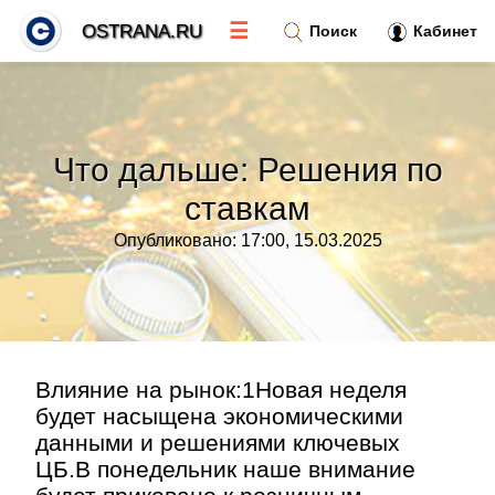
☰
OSTRANA.RU
Поиск
Кабинет
Новости
»
Что дальше: Решения по
Тренды новостей
»
ставкам
Опубликовано: 17:00, 15.03.2025
Рубрики
»
Правила
»
Контакт
»
Влияние на рынок:1Новая неделя
будет насыщена экономическими
данными и решениями ключевых
ЦБ.В понедельник наше внимание