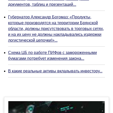
документов, таблиц и презентаций...
Губернатор Александр Богомаз: «Продукты,
которые производятся на территории Брянской
области, должны присутствовать в торговых сетях,
и на их цену не должны накладывались издержки
логистической цепочки!»...
Схема ЦБ по работе ПИФов с замороженными
бумагами потребует изменения закона...
В какие реальные активы вкладывать инвестору...