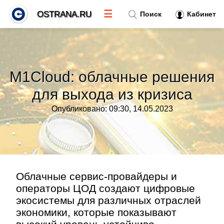
☰
OSTRANA.RU
Поиск
Кабинет
Новости
»
M1Cloud: облачные решения
Тренды новостей
»
для выхода из кризиса
Опубликовано: 09:30, 14.05.2023
Рубрики
»
Правила
»
Контакт
»
Облачные сервис-провайдеры и
операторы ЦОД создают цифровые
экосистемы для различных отраслей
экономики, которые показывают