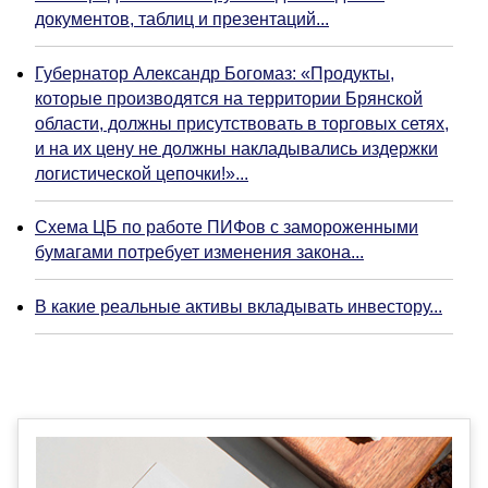
документов, таблиц и презентаций...
Губернатор Александр Богомаз: «Продукты,
которые производятся на территории Брянской
области, должны присутствовать в торговых сетях,
и на их цену не должны накладывались издержки
логистической цепочки!»...
Схема ЦБ по работе ПИФов с замороженными
бумагами потребует изменения закона...
В какие реальные активы вкладывать инвестору...