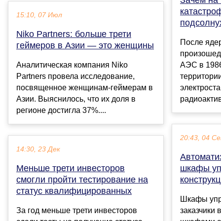
катастро
15:10, 07 Июл
подсолну
Niko Partners: больше трети
После яде
геймеров в Азии — это женщины
произошед
Аналитическая компания Niko
АЭС в 1986
Partners провела исследование,
территории
посвященное женщинам-геймерам в
электрост
Азии. Выяснилось, что их доля в
радиоактив
регионе достигла 37%....
20:43, 04 С
14:30, 23 Дек
Автоматиз
Меньше трети инвесторов
шкафы уп
смогли пройти тестирование на
конструк
статус квалифицированных
Шкафы упр
За год меньше трети инвесторов
заказчики 