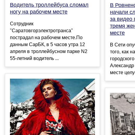
Водитель троллейбуса сломал
В Ровнен
ногу на рабочем месте
начали с
за видео 
Сотрудник
тремя же
"Саратовгорэлектротранса"
месте
пострадал на рабочем месте.По
данным СарБК, в 5 часов утра 12
В Сети оп
апреля в троллейбусном парке N2
того, как 
55-летний водитель ...
городского
Александр
месте целуе