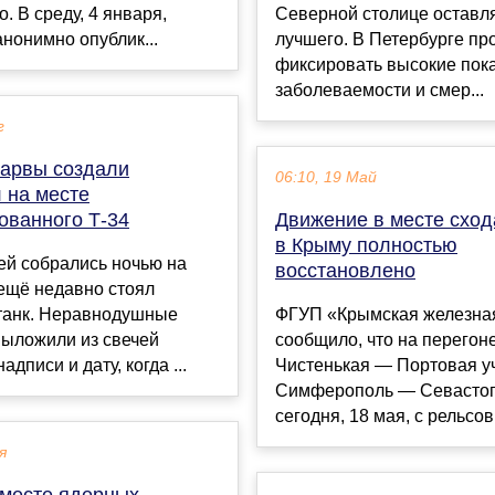
о. В среду, 4 января,
Северной столице оставл
нонимно опублик...
лучшего. В Петербурге п
фиксировать высокие пок
заболеваемости и смер...
г
арвы создали
06:10, 19 Май
 на месте
ованного Т-34
Движение в месте сход
в Крыму полностью
ей собрались ночью на
восстановлено
 ещё недавно стоял
 танк. Неравнодушные
ФГУП «Крымская железна
выложили из свечей
сообщило, что на перегон
дписи и дату, когда ...
Чистенькая — Портовая у
Симферополь — Севастоп
сегодня, 18 мая, с рельсов
я
 месте ядерных