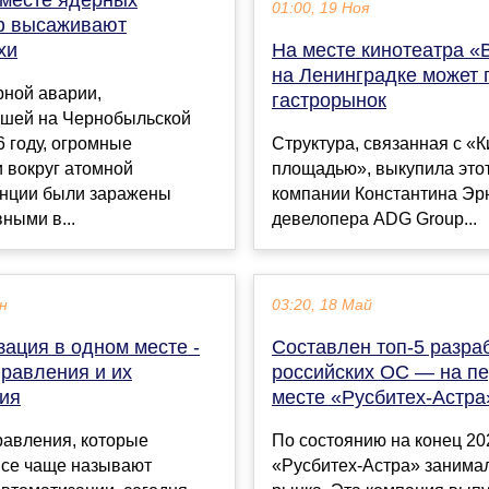
01:00, 19 Ноя
ф высаживают
хи
На месте кинотеатра 
на Ленинградке может 
рной аварии,
гастрорынок
шей на Чернобыльской
 году, огромные
Структура, связанная с «
 вокруг атомной
площадью», выкупила этот
анции были заражены
компании Константина Эр
ными в...
девелопера ADG Group...
ен
03:20, 18 Май
ация в одном месте -
Составлен топ-5 разра
равления и их
российских ОС — на п
ция
месте «Русбитех-Астра
авления, которые
По состоянию на конец 20
все чаще называют
«Русбитех-Астра» занима