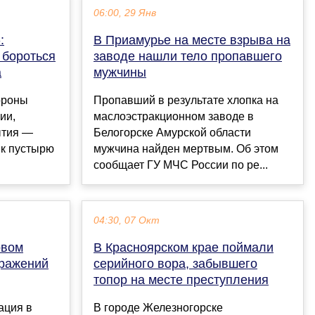
06:00, 29 Янв
:
В Приамурье на месте взрыва на
 бороться
заводе нашли тело пропавшего
а
мужчины
ороны
Пропавший в результате хлопка на
ии,
маслоэстракционном заводе в
ытия —
Белогорске Амурской области
 к пустырю
мужчина найден мертвым. Об этом
сообщает ГУ МЧС России по ре...
04:30, 07 Окт
рвом
В Красноярском крае поймали
аражений
серийного вора, забывшего
топор на месте преступления
ация в
В городе Железногорске