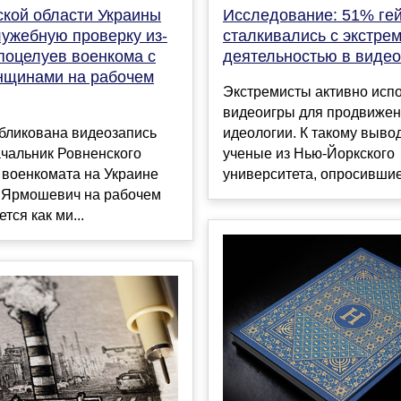
ской области Украины
Исследование: 51% ге
лужебную проверку из-
сталкивались с экстре
поцелуев военкома с
деятельностью в видео
нщинами на рабочем
Экстремисты активно исп
видеоигры для продвижен
убликована видеозапись
идеологии. К такому выво
начальник Ровненского
ученые из Нью-Йоркского
 военкомата на Украине
университета, опросившие 
 Ярмошевич на рабочем
тся как ми...