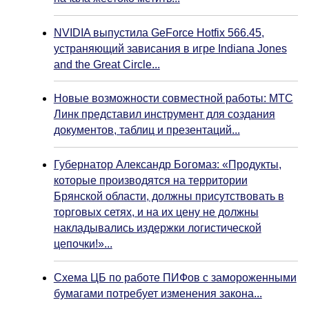
NVIDIA выпустила GeForce Hotfix 566.45,
устраняющий зависания в игре Indiana Jones
and the Great Circle...
Новые возможности совместной работы: МТС
Линк представил инструмент для создания
документов, таблиц и презентаций...
Губернатор Александр Богомаз: «Продукты,
которые производятся на территории
Брянской области, должны присутствовать в
торговых сетях, и на их цену не должны
накладывались издержки логистической
цепочки!»...
Схема ЦБ по работе ПИФов с замороженными
бумагами потребует изменения закона...