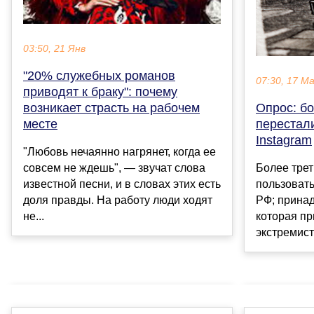
03:50, 21 Янв
"20% служебных романов
07:30, 17 М
приводят к браку": почему
возникает страсть на рабочем
Опрос: бо
месте
перестал
Instagram
"Любовь нечаянно нагрянет, когда ее
совсем не ждешь", — звучат слова
Более трет
известной песни, и в словах этих есть
пользовать
доля правды. На работу люди ходят
РФ; принад
не...
которая пр
экстремистс