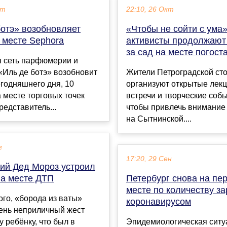
кт
22:10, 26 Окт
ботэ» возобновляет
«Чтобы не сойти с ума»
 месте Sephora
активисты продолжают
за сад на месте погост
я сеть парфюмерии и
«Иль де ботэ» возобновит
Жители Петроградской ст
егодняшнего дня, 10
организуют открытые лекц
а месте торговых точек
встречи и творческие соб
редставитель...
чтобы привлечь внимание
на Сытнинской....
г
17:20, 29 Сен
ий Дед Мороз устроил
на месте ДТП
Петербург снова на пе
месте по количеству з
го, «борода из ваты»
коронавирусом
чень неприличный жест
 ребёнку, что был в
Эпидемиологическая ситу