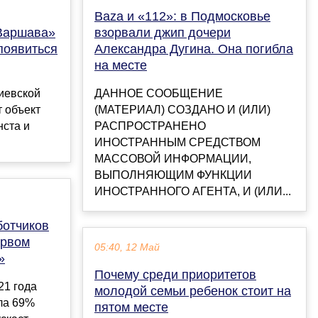
Baza и «112»: в Подмосковье
«Варшава»
взорвали джип дочери
появиться
Александра Дугина. Она погибла
на месте
Киевской
ДАННОЕ СООБЩЕНИЕ
 объект
(МАТЕРИАЛ) СОЗДАНО И (ИЛИ)
нста и
РАСПРОСТРАНЕНО
ИНОСТРАННЫМ СРЕДСТВОМ
МАССОВОЙ ИНФОРМАЦИИ,
ВЫПОЛНЯЮЩИМ ФУНКЦИИ
ИНОСТРАННОГО АГЕНТА, И (ИЛИ...
ботчиков
ервом
05:40, 12 Май
»
Почему среди приоритетов
21 года
молодой семьи ребенок стоит на
ла 69%
пятом месте