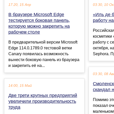
17:20, 15 Апр
03:30, 10 О
В браузере Microsoft Edge
«Иль де 
тестируется боковая панель,
работу на
которую можно закрепить на
Российска
рабочем столе
косметики 
В предварительной версии Microsoft
работу с с
Edge 114.0.1789.0 тестовой ветки
октября, н
Canary появилась возможность
Sephora. П
вынести боковую панель из браузера
и закрепить её на...
03:30, 08 Ав
Смоленск
14:00, 15 Май
скандал 
Две трети крупных предприятий
Помимо это
увеличили производительность
показал о
труда
маленькому