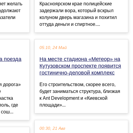
яет желать
Красноярском крае полицейские
родолжают
задержали вора, который вскрыл
азатели
колуном дверь магазина и похитил
оттуда деньги и спиртное....
05:10, 24 Май
а поезда
На месте стадиона «Метеор» на
Кутузовском проспекте появится
гостинично-деловой комплекс
я дорога»
Его строительством, скорее всего,
е
будет заниматься структура, близкая
частка
к Ant Development и «Киевской
оль, где
площади»...
 сош...
00:30, 21 Авг