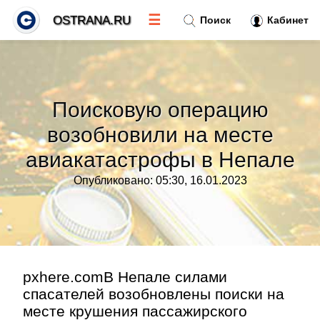
☰
OSTRANA.RU
Поиск
Кабинет
Новости
»
Поисковую операцию
Тренды новостей
»
возобновили на месте
авиакатастрофы в Непале
Рубрики
»
Опубликовано: 05:30, 16.01.2023
Правила
»
Контакт
»
pxhere.comВ Непале силами
спасателей возобновлены поиски на
месте крушения пассажирского