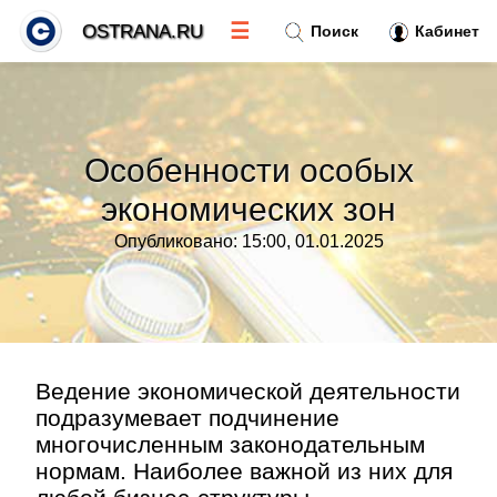
☰
OSTRANA.RU
Поиск
Кабинет
Новости
»
Особенности особых
Тренды новостей
»
экономических зон
Опубликовано: 15:00, 01.01.2025
Рубрики
»
Правила
»
Контакт
»
Ведение экономической деятельности
подразумевает подчинение
многочисленным законодательным
нормам. Наиболее важной из них для