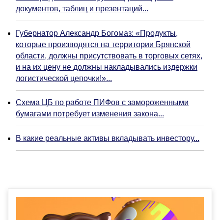
документов, таблиц и презентаций...
Губернатор Александр Богомаз: «Продукты,
которые производятся на территории Брянской
области, должны присутствовать в торговых сетях,
и на их цену не должны накладывались издержки
логистической цепочки!»...
Схема ЦБ по работе ПИФов с замороженными
бумагами потребует изменения закона...
В какие реальные активы вкладывать инвестору...