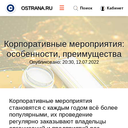
☰
OSTRANA.RU
Поиск
Кабинет
Новости
»
Корпоративные мероприятия:
Тренды новостей
»
особенности, преимущества
Опубликовано: 20:30, 12.07.2022
Рубрики
»
Правила
»
Контакт
»
Корпоративные мероприятия
становятся с каждым годом всё более
популярными, их проведение
регулярно заказывают владельцы