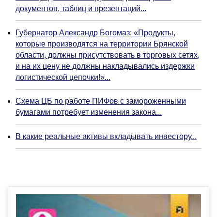
документов, таблиц и презентаций...
Губернатор Александр Богомаз: «Продукты,
которые производятся на территории Брянской
области, должны присутствовать в торговых сетях,
и на их цену не должны накладывались издержки
логистической цепочки!»...
Схема ЦБ по работе ПИФов с замороженными
бумагами потребует изменения закона...
В какие реальные активы вкладывать инвестору...