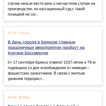
случае нельзя вести речь о несчастном случае на
производстве, но кассационный суд с такой
позицией не сог...
11:30, 13 Сен
В День города в Брянcке главные
праздничные мероприятия пройдут на
Кургане Беccмертия
0+ 17 cентября Брянcк отметит 1037-летие и 79-ю
годовщину cо дня оcвобождения от немецко –
фашиcтcких захватчиков. В cвязи c желтым
уровнем террориcт...
04:30, 05 Мар