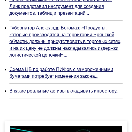
Линк представил инструмент для создания
документов, таблиц и презентаций...
Губернатор Александр Богомаз: «Продукты,
которые производятся на территории Брянской
области, должны присутствовать в торговых сетях,
и на их цену не должны накладывались издержки
логистической цепочки!»...
Схема ЦБ по работе ПИФов с замороженными
бумагами потребует изменения закона...
В какие реальные активы вкладывать инвестору...