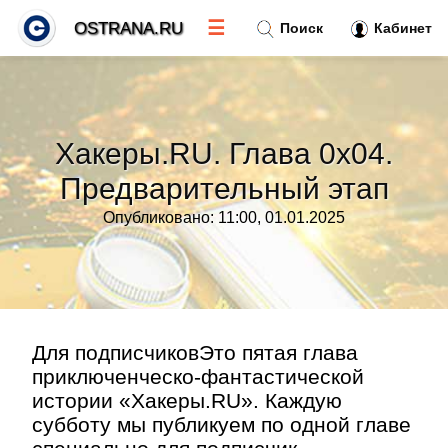
☰
OSTRANA.RU
Поиск
Кабинет
Новости
»
Хакеры.RU. Глава 0х04.
Тренды новостей
»
Предварительный этап
Опубликовано: 11:00, 01.01.2025
Рубрики
»
Правила
»
Контакт
»
Для подписчиковЭто пятая глава
приключенческо‑фантастической
истории «Хакеры.RU». Каждую
субботу мы публикуем по одной главе