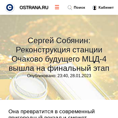
☰
OSTRANA.RU
Поиск
Кабинет
Новости
»
Сергей Собянин:
Тренды новостей
»
Реконструкция станции
Очаково будущего МЦД-4
Рубрики
»
вышла на финальный этап
Правила
»
Опубликовано: 23:40, 28.01.2023
Контакт
»
Она превратится в современный
пригородный вокзал и сможет