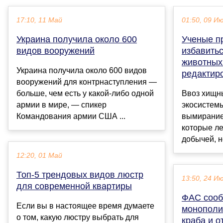
17:10, 11 Май
01:50, 09 И
Украина получила около 600
Ученые п
видов вооружений
избавить
животных
Украина получила около 600 видов
редактир
вооружений для контрнаступления —
больше, чем есть у какой-либо одной
Ввоз хищн
армии в мире, — спикер
экосистемы
Командования армии США ...
вымирание
которые ле
добычей, но
12:20, 01 Май
Топ-5 трендовых видов люстр
13:50, 24 И
для современной квартиры
ФАС сооб
Если вы в настоящее время думаете
монополи
о том, какую люстру выбрать для
краба и 