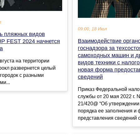
г
09:00, 18 Июл
ь пляжных видов
Взаимодействие орган
UP FEST 2024 начнется
госнадзора за техсост
а
самоходных машин и д
августа на территории
видов техники с налог
рокл развернется целый
новая форма предост
городок с разными
сведений
ми...
Приказ Федеральной нало
службы от 20 мая 2022 г. 
21/420@ “Об утверждении
порядка ее заполнения и
представления сведений о 