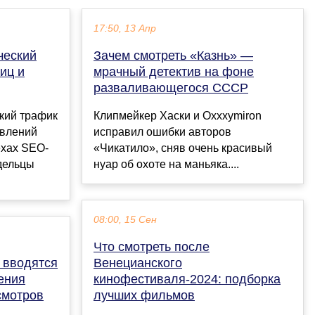
17:50, 13 Апр
ческий
Зачем смотреть «Казнь» —
иц и
мрачный детектив на фоне
разваливающегося СССР
ский трафик
Клипмейкер Хаски и Oxxxymiron
авлений
исправил ошибки авторов
ехах SEO-
«Чикатило», сняв очень красивый
дельцы
нуар об охоте на маньяка....
08:00, 15 Сен
Что смотреть после
а вводятся
Венецианского
ения
кинофестиваля-2024: подборка
смотров
лучших фильмов