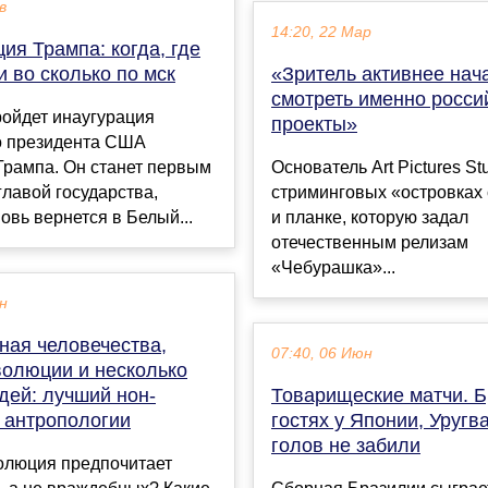
в
14:20, 22 Мар
ия Трампа: когда, где
и во сколько по мск
«Зритель активнее нач
смотреть именно росси
ройдет инаугурация
проекты»
о президента США
Трампа. Он станет первым
Основатель Art Pictures Stu
 главой государства,
стриминговых «островках
овь вернется в Белый...
и планке, которую задал
отечественным релизам
«Чебурашка»...
ен
ная человечества,
07:40, 06 Июн
волюции и несколько
дей: лучший нон-
Товарищеские матчи. Б
 антропологии
гостях у Японии, Уруг
голов не забили
олюция предпочитает