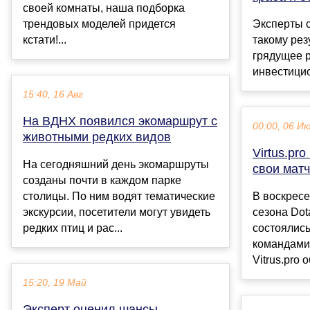
своей комнаты, наша подборка
трендовых моделей придется
Эксперты с
кстати!...
такому рез
грядущее 
инвестицио
15:40, 16 Авг
На ВДНХ появился экомаршрут с
00:00, 06 И
животными редких видов
Virtus.pr
На сегодняшний день экомаршруты
свои мат
созданы почти в каждом парке
столицы. По ним водят тематические
В воскресе
экскурсии, посетители могут увидеть
сезона Dota
редких птиц и рас...
состоялись
командами
Vitrus.pro 
15:20, 19 Май
Эксперт оценил шансы