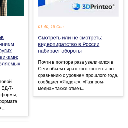
01:40, 18 Сен
ов
Смотреть или не смотреть:
оянием
видеопиратство в России
ругих
набирает обороты
овиками:
Почти в полтора раза увеличился в
авляемых
Сети объем пиратского контента по
сравнению с уровнем прошлого года,
говой
сообщает «Яндекс». «Газпром-
N ЕД-7-
медиа» также отмеч...
 формы,
 формата
...