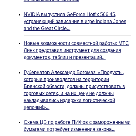
NVIDIA выпустила GeForce Hotfix 566.45,
устраняющий зависания в игре Indiana Jones
and the Great Circle...
Новые возможности совместной работы: МТС
Линк представил инструмент для создания
документов, таблиц и презентаций...
Губернатор Александр Богомаз: «Продукты,
которые производятся на территории
Брянской области, должны присутствовать в
торговых сетях, и на их цену не должны
накладывались издержки логистической
цепочки!»...
Схема ЦБ по работе ПИФов с замороженными
бумагами потребует изменения закона...