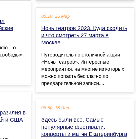
08:10, 26 Мар
ал
йские
Ночь театров 2023. Куда сходить
и что смотреть 27 марта в
Москве
dio – о
 свободы»
Путеводитель по столичной акции
«Ночь театров». Интересные
мероприятия, на многие из которых
можно попасть бесплатно по
предварительной записи....
06:50, 18 Янв
разилия в
вай и США
Здесь были все. Самые
популярные фестивали,
концерты и матчи Екатеринбурга