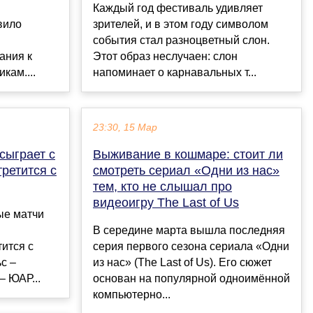
Каждый год фестиваль удивляет
вило
зрителей, и в этом году символом
события стал разноцветный слон.
ания к
Этот образ неслучаен: слон
кам....
напоминает о карнавальных т...
23:30, 15 Мар
сыграет с
Выживание в кошмаре: стоит ли
ретится с
смотреть сериал «Одни из нас»
тем, кто не слышал про
видеоигру The Last of Us
ые матчи
В середине марта вышла последняя
тится с
серия первого сезона сериала «Одни
с –
из нас» (The Last of Us). Его сюжет
– ЮАР...
основан на популярной одноимённой
компьютерно...