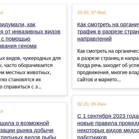
юл
20:55, 07 Май
ридумали, как
Как смотреть на органи
ся от инвазивных видов
трафик в разрезе стран
 с помощью
направлений
ования генома
Как смотреть на органиче
ых видов, чужеродных для
в разрезе страниц и напр
, часто оборачивается
Когда речь заходит об усп
м местных животных,
продвижения, многие вла
гко становятся их
сайтов и маркето...
 справиться с э...
02:20, 06 Июн
юл
С 1 сентября 2023 год
щила о возможной
новые правила провед
зации рынка добычи
некоторых видов медо
отдельных видов рыбы
работников