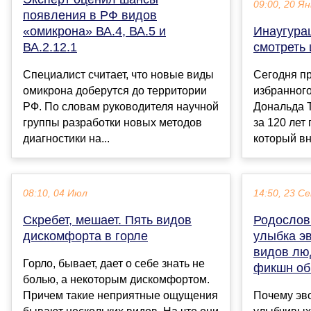
09:00, 20 Ян
появления в РФ видов
«омикрона» ВА.4, ВА.5 и
Инаугурац
ВА.2.12.1
смотреть 
Специалист считает, что новые виды
Сегодня п
омикрона доберутся до территории
избранног
РФ. По словам руководителя научной
Дональда 
группы разработки новых методов
за 120 лет
диагностики на...
который вн
08:10, 04 Июл
14:50, 23 С
Скребет, мешает. Пять видов
Родослов
дискомфорта в горле
улыбка э
видов лю
Горло, бывает, дает о себе знать не
фикшн об
болью, а некоторым дискомфортом.
Причем такие неприятные ощущения
Почему эв