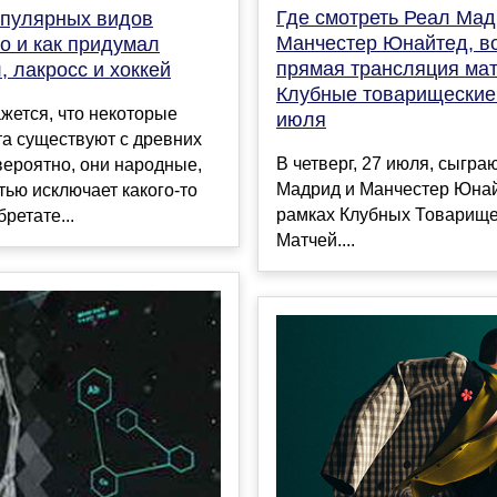
Где смотреть Реал Мад
опулярных видов
Манчестер Юнайтед, во
то и как придумал
прямая трансляция мат
, лакросс и хоккей
Клубные товарищеские
жется, что некоторые
июля
а существуют с древних
В четверг, 27 июля, сыгра
вероятно, они народные,
Мадрид и Манчестер Юнай
тью исключает какого-то
рамках Клубных Товарище
ретате...
Матчей....