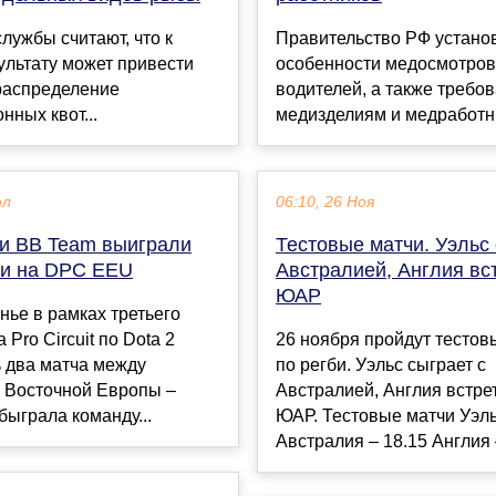
лужбы считают, что к
Правительство РФ устано
ультату может привести
особенности медосмотров
распределение
водителей, а также требов
нных квот...
медизделиям и медработни
юл
06:10, 26 Ноя
o и BB Team выиграли
Тестовые матчи. Уэльс 
чи на DPC EEU
Австралией, Англия вст
ЮАР
нье в рамках третьего
 Pro Circuit по Dota 2
26 ноября пройдут тестов
 два матча между
по регби. Уэльс сыграет с
 Восточной Европы –
Австралией, Англия встре
обыграла команду...
ЮАР. Тестовые матчи Уэль
Австралия – 18.15 Англия 