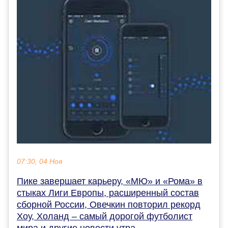
07:30, 04 Ноя
Пике завершает карьеру, «МЮ» и «Рома» в
стыках Лиги Европы, расширенный состав
сборной России, Овечкин повторил рекорд
Хоу, Холанд – самый дорогой футболист
мира и другие новости утра