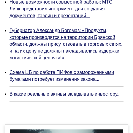
Новые возможности совместной работы: МТС
Линк представил инструмент для создания
документов, таблиц и презентаций...
Губернатор Александр Богомаз: «Продукты,
которые производятся на территории Брянской
области, должны присутствовать в торговых сетях,
и на их цену не должны накладывались издержки
логистической цепочки!»...
Схема ЦБ по работе ПИФов с замороженными
бумагами потребует изменения закона...
В какие реальные активы вкладывать инвестору...