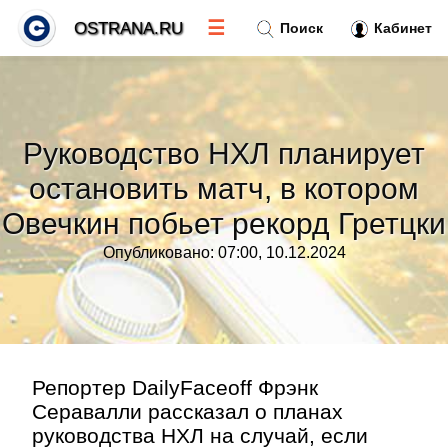
☰
OSTRANA.RU
Поиск
Кабинет
Новости
»
Руководство НХЛ планирует
Тренды новостей
»
остановить матч, в котором
Овечкин побьет рекорд Гретцки
Рубрики
»
Опубликовано: 07:00, 10.12.2024
Правила
»
Контакт
»
Репортер DailyFaceoff Фрэнк
Серавалли рассказал о планах
руководства НХЛ на случай, если