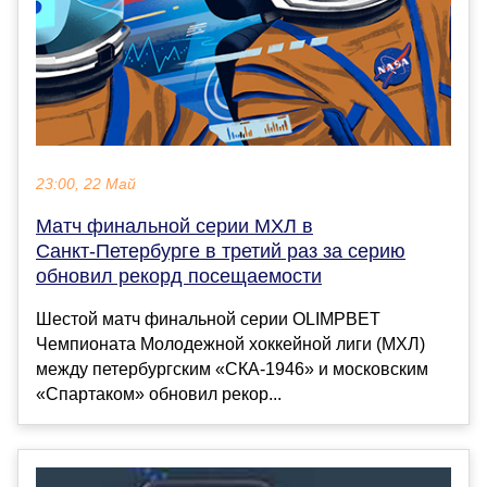
23:00, 22 Май
Матч финальной серии МХЛ в
Санкт‑Петербурге в третий раз за серию
обновил рекорд посещаемости
Шестой матч финальной серии OLIMPBET
Чемпионата Молодежной хоккейной лиги (МХЛ)
между петербургским «СКА‑1946» и московским
«Спартаком» обновил рекор...