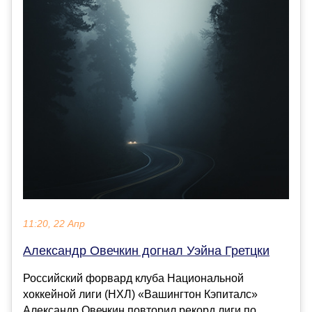
11:20, 22 Апр
Александр Овечкин догнал Уэйна Гретцки
Российский форвард клуба Национальной
хоккейной лиги (НХЛ) «Вашингтон Кэпиталс»
Александр Овечкин повторил рекорд лиги по