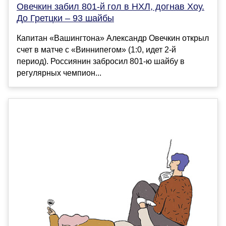
Овечкин забил 801-й гол в НХЛ, догнав Хоу.
До Гретцки – 93 шайбы
Капитан «Вашингтона» Александр Овечкин открыл
счет в матче с «Виннипегом» (1:0, идет 2-й
период). Россиянин забросил 801-ю шайбу в
регулярных чемпион...