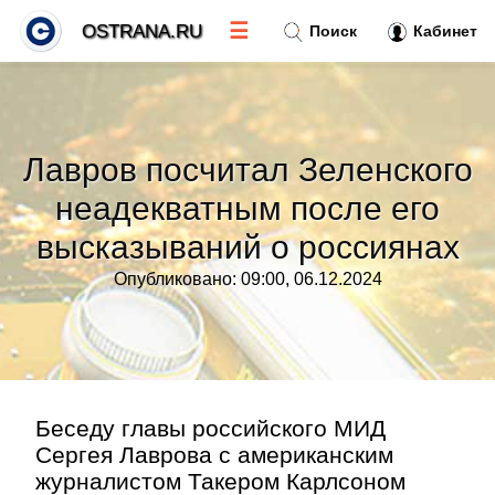
☰
OSTRANA.RU
Поиск
Кабинет
Новости
»
Лавров посчитал Зеленского
Тренды новостей
»
неадекватным после его
высказываний о россиянах
Рубрики
»
Опубликовано: 09:00, 06.12.2024
Правила
»
Контакт
»
Беседу главы российского МИД
Сергея Лаврова с американским
журналистом Такером Карлсоном