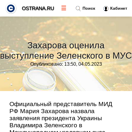
☰
OSTRANA.RU
Поиск
Кабинет
Новости
»
Захарова оценила
Тренды новостей
»
выступление Зеленского в МУС
Опубликовано: 13:50, 04.05.2023
Рубрики
»
Правила
»
Контакт
»
Официальный представитель МИД
РФ Мария Захарова назвала
заявления президента Украины
Владимира Зеленского в