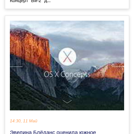
Концерт "Би-2" д...
14:30, 11 Май
Эвелина Блёданс оценила южное