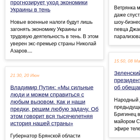
прогнозирует уход экономики
Ветрянка м
Украины в тень
даже спуст
Новые военные налоги будут лишь
шоу-бизнес
загонять экономику Украины и
певца Джа
трудовую деятельность в тень. В этом
парализова
уверен экс-премьер страны Николай
Азаров....
15:50, 08 М
Зеленский
21:30, 20 Июн
президен
Владимир Путин: «Мы сильные
об обеща
люди и можем справиться с
Народный 
любым вызовом. Как и наши
предыдущи
предки, решим любую задачу. Об
Бригинец в
этом говорит вся тысячелетняя
майором С
история нашей страны»
эфире теле
Губернатор Брянской области