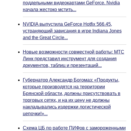
поддельными видеокартами GeForce. Nvidia
начала жестоко мстить...
NVIDIA выпустила GeForce Hotfix 566.45,
устраняющий зависания в игре Indiana Jones
and the Great Circle...
Новые возможности совместной работы: МТС
Линк представил инструмент для создания
документов, таблиц и презентаций...
Губернатор Александр Богомаз: «Продукты,
которые производятся на территории
Брянской области, должны присутствовать в
торговых сетях, и на их цену не должны
накладывались издержки логистической
цепочки!»...
Схема ЦБ по работе ПИФов с замороженными