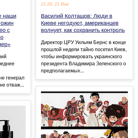
21:20, 21 Янв
е наши
Василий Колташов: Люди в
гожин
Киеве негодуют, американцев
ео с
волнует, как сохранить контроль
го
Директор ЦРУ Уильям Бернс в конце
нер»
прошлой недели тайно посетил Киев,
ний
чтобы информировать украинского
леднее
президента Владимира Зеленского о
предполагаемых...
не генерал
е отваж...