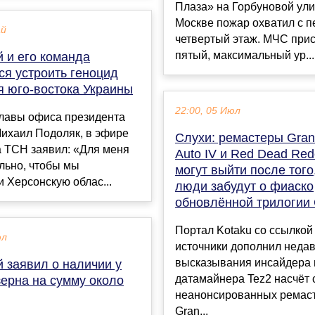
Плаза» на Горбуновой ули
Москве пожар охватил с п
ай
четвертый этаж. МЧС при
пятый, максимальный ур...
 и его команда
ся устроить геноцид
я юго-востока Украины
22:00, 05 Июл
главы офиса президента
Михаил Подоляк, в эфире
Слухи: ремастеры Gran
а ТСН заявил: «Для меня
Auto IV и Red Dead Red
льно, чтобы мы
могут выйти после того,
 Херсонскую облас...
люди забудут о фиаско
обновлённой трилогии
Портал Kotaku со ссылкой
юл
источники дополнил неда
высказывания инсайдера 
 заявил о наличии у
датамайнера Tez2 насчёт 
зерна на сумму около
неанонсированных ремас
Gran...