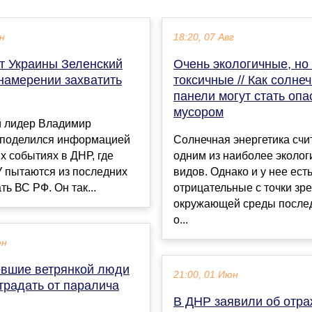
ен
18:20, 07 Авг
т Украины Зеленский
Очень экологичные, но
намерении захватить
токсичные // Как солне
панели могут стать оп
мусором
й лидер Владимир
 поделился информацией
Солнечная энергетика счи
х событиях в ДНР, где
одним из наиболее эколо
У пытаются из последних
видов. Однако и у нее ест
ть ВС РФ. Он так...
отрицательные с точки зр
окружающей среды после
о...
юн
вшие ветрянкой люди
21:00, 01 Июн
традать от паралича
В ДНР заявили об отр