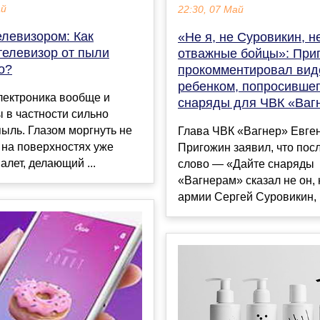
ай
22:30, 07 Май
елевизором: Как
«Не я, не Суровикин, н
телевизор от пыли
отважные бойцы»: При
о?
прокомментировал вид
ребенком, попросивше
лектроника вообще и
снаряды для ЧВК «Ваг
 в частности сильно
ыль. Глазом моргнуть не
Глава ЧВК «Вагнер» Евге
 на поверхностях уже
Пригожин заявил, что пос
алет, делающий ...
слово — «Дайте снаряды
«Вагнерам» сказал не он, 
армии Сергей Суровикин, н