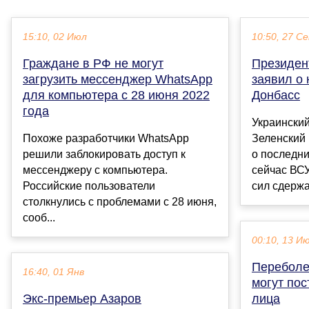
15:10, 02 Июл
10:50, 27 С
Граждане в РФ не могут
Президен
загрузить мессенджер WhatsApp
заявил о 
для компьютера с 28 июня 2022
Донбасс
года
Украински
Похоже разработчики WhatsApp
Зеленский
решили заблокировать доступ к
о последни
мессенджеру с компьютера.
сейчас ВС
Российские пользователи
сил сдержа
столкнулись с проблемами с 28 июня,
сооб...
00:10, 13 И
Переболе
16:40, 01 Янв
могут пос
Экс-премьер Азаров
лица