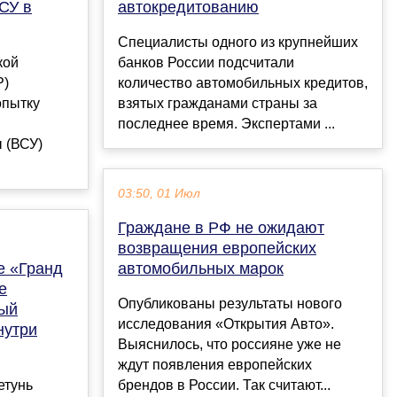
СУ в
автокредитованию
Специалисты одного из крупнейших
кой
банков России подсчитали
Р)
количество автомобильных кредитов,
опытку
взятых гражданами страны за
последнее время. Экспертами ...
 (ВСУ)
03:50, 01 Июл
Граждане в РФ не ожидают
возвращения европейских
е «Гранд
автомобильных марок
е
Опубликованы результаты нового
ный
исследования «Открытия Авто».
нутри
Выяснилось, что россияне уже не
ждут появления европейских
етунь
брендов в России. Так считают...