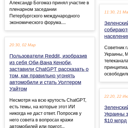
Александр Богомаз принял участие в
пленарном заседании
11:30, 21 М
Петербургского международного
экономического форума....
Зеленский
собирают
населени
20:30, 02 Мар
Cоветник 
Украины, 
Пользователи Reddit, изобразив
телеканал
из себя Оби-Вана Кеноби,
принципиа
заставили ChatGPT рассказать о
освободили
том, как правильно угонять
автомобили и стать Уолтером
Уайтом
22:20, 22 И
Несмотря на всю крутость ChatGPT,
есть темы, на которые этот ИИ
Зеленский
никогда не даст ответ. Попросив у
Украины 
него совета в вопросах кражи
$10 млрд
автомобилей или пригот...