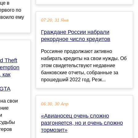
це в
ервого по
своило ему
07:20, 31 Янв
Граждане России набрали
рекордное число кредитов
Россияне продолжают активно
набирать кредиты на свои нужды. Об
d Theft
этом свидетельствуют недавние
emption
банковские отчеты, собранные за
 как
прошедший 2022 год. Резк...
 GTA
 на свои
06:30, 30 Апр
вние
и
«Авианосец очень сложно
судьбы
разгоняется, но и очень сложно
теров
тормозит»