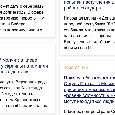
попытки наступления В
ожет дать о себе знать
районе Угледара
я долгие годы В сфере
а громкая новость — у
Народная милиция Донец
стина Бибера
народной республики (ДН
ло половину лица и о...
сообщила, что отразила п
наступления со стороны
Вооруженных сил Украины
вблизи села П...
ай
 молчит: в Киеве
ту Украины напомнили
09:40, 03 Июн
нных деньгах
Пожару в бизнес-центр
депутат Верховной рады
Сетунь Плаза» в Москв
х созывов Александр
присвоили максималь
 беседе с генерал-
уровень сложности // В
ергеем Кривоносом в
могут находиться люди
канала «Прямой» напом...
В бизнес-центре «Гранд С