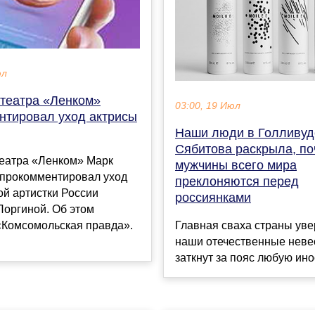
юл
 театра «Ленком»
03:00, 19 Июл
нтировал уход актрисы
Наши люди в Голливуд
Сябитова раскрыла, п
театра «Ленком» Марк
мужчины всего мира
прокомментировал уход
преклоняются перед
й артистки России
россиянками
оргиной. Об этом
«Комсомольская правда».
Главная сваха страны уве
наши отечественные неве
заткнут за пояс любую инос