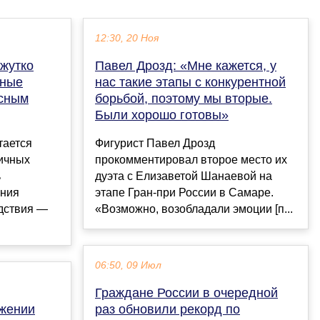
12:30, 20 Ноя
 жутко
Павел Дрозд: «Мне кажется, у
чные
нас такие этапы с конкурентной
асным
борьбой, поэтому мы вторые.
Были хорошо готовы»
тается
Фигурист Павел Дрозд
гичных
прокомментировал второе место их
ь
дуэта с Елизаветой Шанаевой на
ения
этапе Гран-при России в Самаре.
дствия —
«Возможно, возобладали эмоции [п...
06:50, 09 Июл
Граждане России в очередной
ажении
раз обновили рекорд по