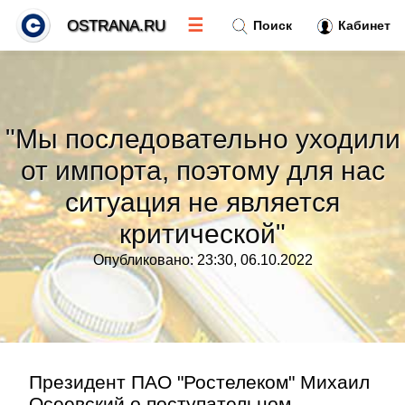
☰
OSTRANA.RU
Поиск
Кабинет
Новости
»
"Мы последовательно уходили
Тренды новостей
»
от импорта, поэтому для нас
ситуация не является
Рубрики
»
критической"
Правила
»
Опубликовано: 23:30, 06.10.2022
Контакт
»
Президент ПАО "Ростелеком" Михаил
Осеевский о поступательном