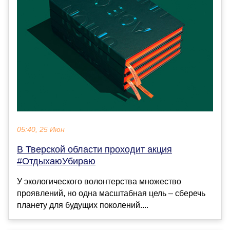
05:40, 25 Июн
В Тверской области проходит акция
#ОтдыхаюУбираю
У экологического волонтерства множество
проявлений, но одна масштабная цель – сберечь
планету для будущих поколений....