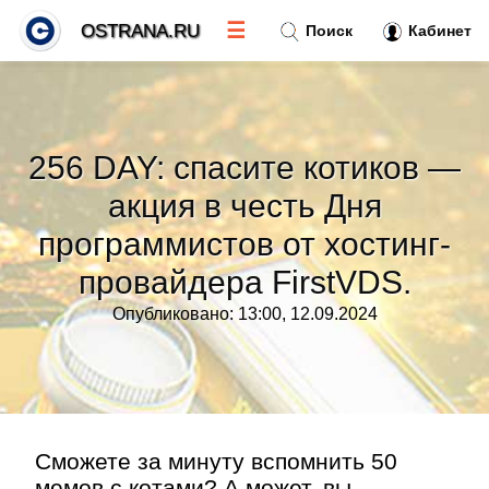
☰
OSTRANA.RU
Поиск
Кабинет
Новости
»
256 DAY: спасите котиков —
Тренды новостей
»
акция в честь Дня
программистов от хостинг-
Рубрики
»
провайдера FirstVDS.
Правила
»
Опубликовано: 13:00, 12.09.2024
Контакт
»
Сможете за минуту вспомнить 50
мемов с котами? А может, вы