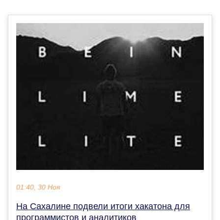
01:40, 30 Ноя
На Сахалине подвели итоги хакатона для
программистов и аналитиков