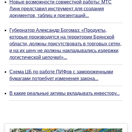
Новые возможности совместной работы: МТС
Линк представил инструмент для создания
документов, таблиц и презентаций...
Губернатор Александр Богомаз: «Продукты,
которые производятся на территории Брянской
области, должны присутствовать в торговых сетях,
и на их цену не должны накладывались издержки
логистической цепочки!»...
Схема ЦБ по работе ПИФов с замороженными
бумагами потребует изменения закона...
В какие реальные активы вкладывать инвестору...