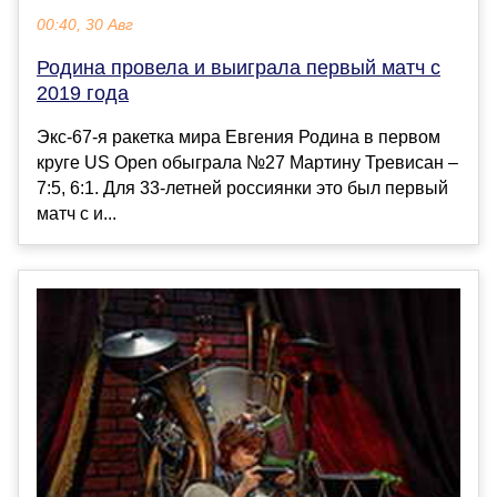
00:40, 30 Авг
Родина провела и выиграла первый матч с
2019 года
Экс-67-я ракетка мира Евгения Родина в первом
круге US Open обыграла №27 Мартину Тревисан –
7:5, 6:1. Для 33-летней россиянки это был первый
матч с и...