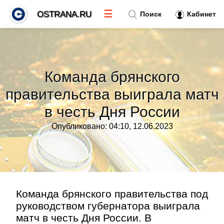
☰
OSTRANA.RU
Поиск
Кабинет
Новости
»
Команда брянского
Тренды новостей
»
правительства выиграла матч
в честь Дня России
Рубрики
»
Опубликовано: 04:10, 12.06.2023
Правила
»
Контакт
»
Команда брянского правительства под
руководством губернатора выиграла
матч в честь Дня России. В