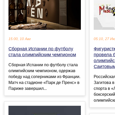
15:00, 10 Авг
05:10, 27 И
Сборная Испании по футболу
Фигурист
стала олимпийским чемпионом
провела б
олимпийс
Сборная Испании по футболу стала
Саитовы
олимпийским чемпионом, одержав
победу над соперниками из Франции.
Российска
Матч на стадионе «Парк де Пренс» в
Загитова в
Париже завершил...
спорта в «
боксерский
олимпийски