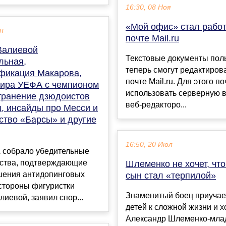
16:30, 08 Ноя
«Мой офис» стал работ
ен
почте Mail.ru
Валиевой
Текстовые документы пол
льная,
теперь смогут редактирова
фикация Макарова,
почте Mail.ru. Для этого п
нира УЕФА с чемпионом
использовать серверную 
транение дзюдоистов
веб-редакторо...
я, инсайды про Месси и
ство «Барсы» и другие
16:50, 20 Июл
 собрало убедительные
ьства, подтверждающие
Шлеменко не хочет, что
шения антидопинговых
сын стал «терпилой»
стороны фигуристки
Знаменитый боец приучае
иевой, заявил спор...
детей к сложной жизни и х
Александр Шлеменко-мл