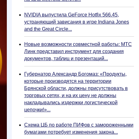
NVIDIA выпустила GeForce Hotfix 566.45,
устраняющий зависания в игре Indiana Jones
and the Great Circle...
Новые возможности совместной работы: МТС
Линк представил инструмент для создания
документов, таблиц и презентаций...
Губернатор Александр Богомаз: «Продукты,
которые производятся на территории
Брянской области, должны присутствовать в
торговых сетях, и на их цену не должны
накладывались издержки логистической
цепочки!»...
Схема ЦБ по работе ПИФов с замороженными
бумагами потребует изменения закона...