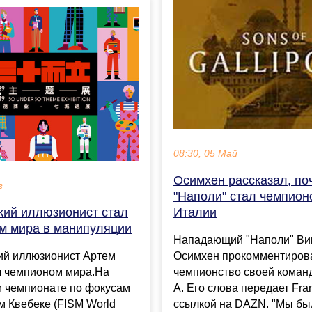
08:30, 05 Май
Осимхен рассказал, по
г
"Наполи" стал чемпион
кий иллюзионист стал
Италии
м мира в манипуляции
Нападающий "Наполи" Ви
ий иллюзионист Артем
Осимхен прокомментиров
л чемпионом мира.На
чемпионство своей коман
 чемпионате по фокусам
А. Его слова передает Fra
м Квебеке (FISM World
ссылкой на DAZN. "Мы был