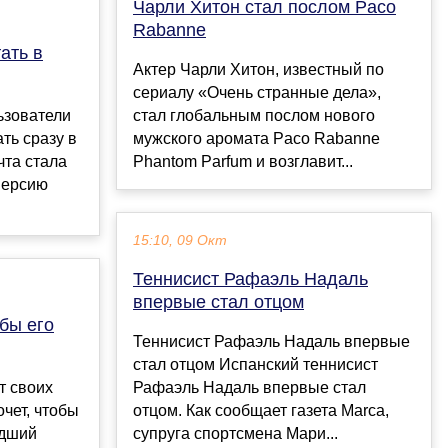
Чарли Хитон стал послом Paco
Rabanne
ать в
Актер Чарли Хитон, известный по
сериалу «Очень странные дела»,
ьзователи
стал глобальным послом нового
ть сразу в
мужского аромата Paco Rabanne
очта стала
Phantom Parfum и возглавит...
версию
15:10, 09 Окт
Теннисист Рафаэль Надаль
впервые стал отцом
бы его
Теннисист Рафаэль Надаль впервые
стал отцом Испанский теннисист
т своих
Рафаэль Надаль впервые стал
очет, чтобы
отцом. Как сообщает газета Marca,
адший
супруга спортсмена Мари...