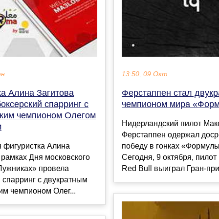
юн
13:50, 09 Окт
ка Алина Загитова
Ферстаппен стал двук
оксерский спарринг с
чемпионом мира «Фор
ким чемпионом Олегом
Нидерландский пилот Мак
м
Ферстаппен одержал дос
я фигуристка Алина
победу в гонках «Формулы
 рамках Дня московского
Сегодня, 9 октября, пило
Лужниках» провела
Red Bull выиграл Гран-при
 спарринг с двукратным
м чемпионом Олег...