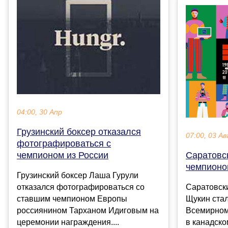
04:00, 30 Апр
Грузинский боксер отказался
07:00, 03 Ав
фотографироваться с
чемпионом из России
Саратовс
чемпионо
Грузинский боксер Лаша Гурули
отказался фотографироваться со
Саратовск
ставшим чемпионом Европы
Щукин ста
россиянином Тарханом Идиговым на
Всемирном
церемонии награждения....
в канадско