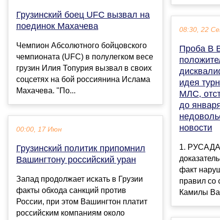
Грузинский боец UFC вызвал на
поединок Махачева
08:30, 22 С
Чемпион Абсолютного бойцовского
Проба B 
чемпионата (UFC) в полулегком весе
положите
грузин Илия Топурия вызвал в своих
дисквали
соцсетях на бой россиянина Ислама
идея тур
Махачева. "По...
МЛС, отс
до январ
недоволь
новости
00:00, 17 Июн
1. РУСАДА
Грузинский политик припомнил
доказател
Вашингтону российский уран
факт нару
Запад продолжает искать в Грузии
правил со 
факты обхода санкций против
Камилы Вал
России, при этом Вашингтон платит
российским компаниям около