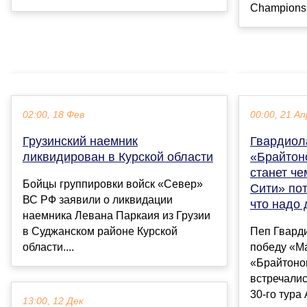
Championshi
02:00, 18 Фев
00:00, 21 Ап
Грузинский наемник
Гвардиола
ликвидирован в Курской области
«Брайтон
станет ч
Бойцы группировки войск «Север»
Сити» пот
ВС РФ заявили о ликвидации
что надо 
наемника Левана Паркаия из Грузии
в Суджанском районе Курской
Пеп Гвард
области....
победу «М
«Брайтоном
встречали
30-го тура
13:00, 12 Дек