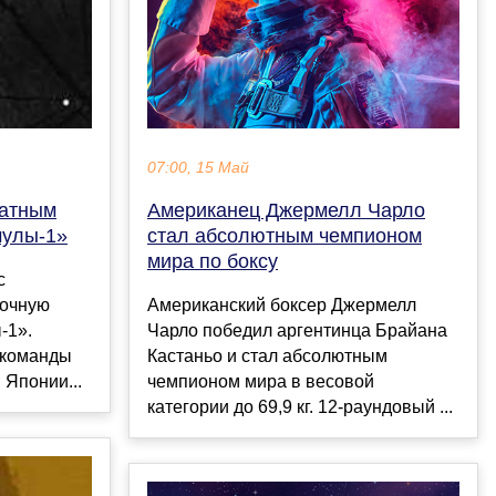
07:00, 15 Май
Американец Джермелл Чарло
ратным
стал абсолютным чемпионом
мулы-1»
мира по боксу
с
Американский боксер Джермелл
рочную
Чарло победил аргентинца Брайана
-1».
Кастаньо и стал абсолютным
т команды
чемпионом мира в весовой
 Японии...
категории до 69,9 кг. 12-раундовый ...