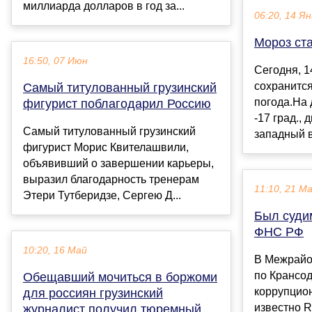
миллиарда долларов в год за...
06:20, 14 Ян
Мороз ст
16:50, 07 Июн
Сегодня, 1
сохранится
Самый титулованный грузинский
погода.На 
фигурист поблагодарил Россию
-17 град., 
Самый титулованный грузинский
западный ве
фигурист Морис Квителашвили,
объявивший о завершении карьеры,
выразил благодарность тренерам
11:10, 21 М
Этери Тутберидзе, Сергею Д...
Был суди
ФНС РФ
10:20, 16 Май
В Межрайо
по Крансо
Обещавший мочиться в боржоми
коррупцион
для россиян грузинский
известно R
журналист получил тюремный