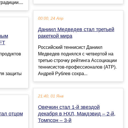
радиции....
00:00, 24 Апр
Даниил Медведев стал третьей
ным
ракеткой мира
FT
Российский теннисист Даниил
продуктов
Медведев поднялся с четвертой на
третью строчку рейтинга Ассоциации
теннисистов-профессионалов (ATP).
для защиты
Андрей Рублев сохра...
21:40, 01 Янв
Овечкин стал 1-й звездой
тал отцом
декабря в НХЛ, Макдэвид – 2-й,
Томпсон – 3-й