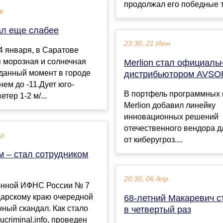
продолжал его победные т
в
ал еще слабее
23:30, 21 Июн
4 января, в Саратове
 морозная и солнечная
Merlion стал официаль
данный момент в городе
дистрибьютором AVSO
днем до -11.Дует юго-
В портфель программных 
тер 1-2 м/...
Merlion добавил линейку
инновационных решений
отечественного вендора 
ар
от киберугроз....
м – стал сотрудником
20:30, 06 Апр
нной ИФНС России № 7
дарскому краю очередной
68-летний Макаревич с
ный скандал. Как стало
в четвертый раз
ucriminal.info, проведен