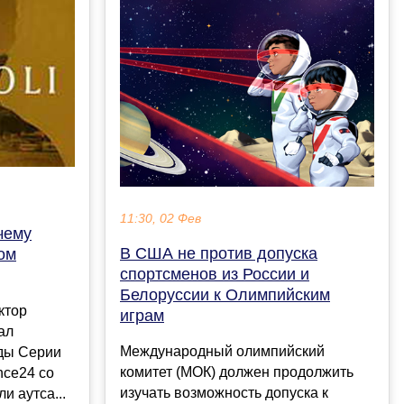
11:30, 02 Фев
чему
В США не против допуска
ом
спортсменов из России и
Белоруссии к Олимпийским
ктор
играм
ал
Международный олимпийский
ды Серии
комитет (МОК) должен продолжить
nce24 со
изучать возможность допуска к
и аутса...