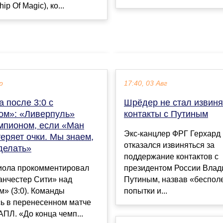
p Of Magic), ко...
р
17:40, 03 Авг
 после 3:0 с
Шрёдер не стал извиня
ом»: «Ливерпуль»
контакты с Путиным
емпионом, если «Ман
Экс-канцлер ФРГ Герхард
еряет очки. Мы знаем,
отказался извиняться за
делать»
поддержание контактов с
иола прокомментировал
президентом России Вла
анчестер Сити» над
Путиным, назвав «беспо
» (3:0). Команды
попытки и...
сь в перенесенном матче
 АПЛ. «До конца чемп...