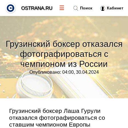
☰
OSTRANA.RU
Поиск
Кабинет
Новости
»
Грузинский боксер отказался
Тренды новостей
»
фотографироваться с
чемпионом из России
Рубрики
»
Опубликовано: 04:00, 30.04.2024
Правила
»
Контакт
»
Грузинский боксер Лаша Гурули
отказался фотографироваться со
ставшим чемпионом Европы