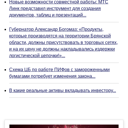
Новые возможности совместной работы: МТС
Линк представил инструмент для создания
документов, таблиц и презентаций...
Губернатор Александр Богомаз: «Продукты,
которые производятся на территории Брянской
области, должны присутствовать в торговых сетях,
и на их цену не должны накладывались издержки
логистической цепочки!»...
Схема ЦБ по работе ПИФов с замороженными
бумагами потребует изменения закона...
В какие реальные активы вкладывать инвестору...