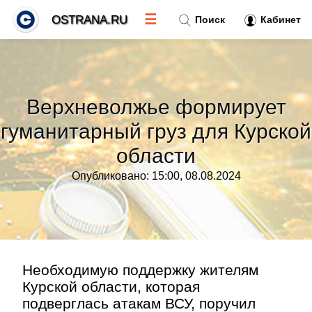
☰
OSTRANA.RU
Поиск
Кабинет
Новости
»
Верхневолжье формирует
Тренды новостей
»
гуманитарный груз для Курской
области
Рубрики
»
Опубликовано: 15:00, 08.08.2024
Правила
»
Контакт
»
Необходимую поддержку жителям
Курской области, которая
подверглась атакам ВСУ, поручил