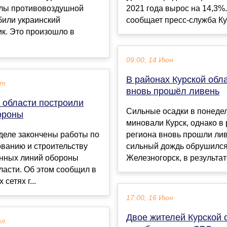
илы противовоздушной
2021 года вырос на 14,3%
били украинский
сообщает пресс-служба Кур
к. Это произошло в
09:00, 14 Июн
В районах Курской обл
кт
вновь прошёл ливень
 области построили
Сильные осадки в понеде
ороны
миновали Курск, однако в
деле закончены работы по
региона вновь прошли лив
ванию и строительству
сильный дождь обрушился
енных линий обороны
Железногорск, в результате
ласти. Об этом сообщил в
сетях г...
17:00, 16 Июн
Двое жителей Курской 
юл