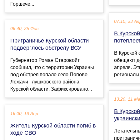
Горшече...
07:10, 23 Ап
06:40, 25 Фев
В Курской
Приграничье Курской области
потеплеет
подверглось обстрелу ВСУ
В Курской 
Губернатор Роман Старовойт
обещают до
сообщил, что с территории Украины
апреля. Эт
под обстрел попало село Попово-
региональн
Лежачи Глушковского района
Курской области. Зафиксировано...
13:20, 11 М
В Курской
16:00, 18 Апр
украинск
Житель Курской области погиб в
Летательны
ходе СВО
приграничн