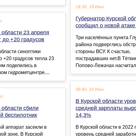
18:30, 18 Июн
Губернатор Курской об
р
сообщил о новой атаке
 области 23 апреля
Три населённых пункта Гл
 до +20 градусов
района подверглись обстр
области синоптики
стороны ВСУ. К счастью,
 +20 градусов тепла 23
пострадавших нет.В Тётки
им поделились в
Попово-Лежачах насчитали
ом гидрометцентре....
09:40, 10 Июн
ай
В Курской области уро
 области сбили
средней зарплаты выр
ий беспилотник
14,3%
й аппарат засекли в
В Курской области в 2022 
ой зоне. В Курской
уровень средней заработн