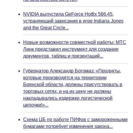
NVIDIA выпустила GeForce Hotfix 566.45,
устраняющий зависания в игре Indiana Jones
and the Great Circle...
Новые возможности совместной работы: МТС
Линк представил инструмент для создания
документов, таблиц и презентаций...
Губернатор Александр Богомаз: «Продукты,
которые производятся на территории
Брянской области, должны присутствовать в
торговых сетях, и на их цену не должны
накладывались издержки логистической
цепочки!»...
Схема ЦБ по работе ПИФов с замороженными
бумагами потребует изменения закона...