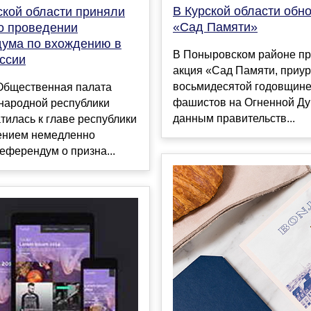
В Курской области обн
ской области приняли
«Сад Памяти»
о проведении
ума по вхождению в
В Поныровском районе п
оссии
акция «Сад Памяти, приур
восьмидесятой годовщине
Общественная палата
фашистов на Огненной Ду
 народной республики
данным правительств...
тилась к главе республики
ением немедленно
еферендум о призна...