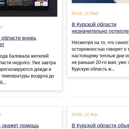
02:10, 11 Май
В Курской области
ай
незначительно потепле
 области вновь
Несмотря на то, что синоп
ет
осторожностью говорят о т
настоящему теплые дни 
года баловала жителей
не раньше 20-го мая, уже 
ласти недолго. Уже завтра
Курскую область ж...
прогнозируются дожди и
 температуры воздуха до
б...
г
03:00, 11 Апр
 окажет помощь
В Курской области объ