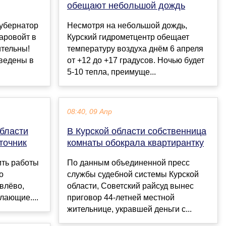
обещают небольшой дождь
губернатор
Несмотря на небольшой дождь,
аровойт в
Курский гидрометцентр обещает
ительны!
температуру воздуха днём 6 апреля
ведены в
от +12 до +17 градусов. Ночью будет
5-10 тепла, преимуще...
08:40, 09 Апр
бласти
В Курской области собственница
точник
комнаты обокрала квартирантку
ить работы
По данным объединенной пресс
о
службы судебной системы Курской
влёво,
области, Советский райсуд вынес
лающие....
приговор 44-летней местной
жительнице, укравшей деньги с...