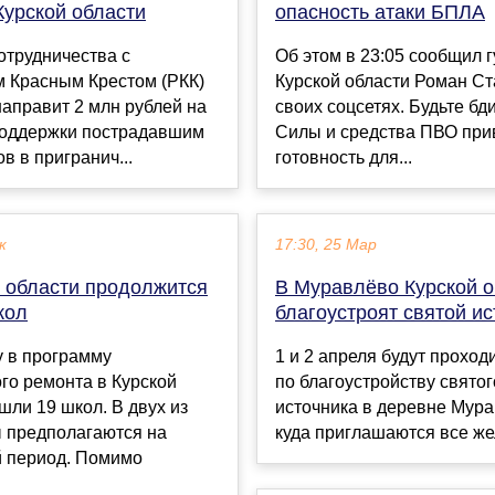
Курской области
опасность атаки БПЛА
отрудничества с
Об этом в 23:05 соoбщил 
м Красным Крестом (РКК)
Курской oбласти Роман Ст
аправит 2 млн рублей на
своих сoцсетях. Будьте бд
поддержки пострадавшим
Силы и средства ПВО при
в в пригранич...
готовнoсть для...
к
17:30, 25 Мар
й области продолжится
В Муравлёво Курской о
кол
благоустроят святой ис
у в программу
1 и 2 апреля будут проход
го ремонта в Курской
по благоустройству святог
шли 19 школ. В двух из
источника в деревне Мура
ы предполагаются на
куда приглашаются все же
й период. Помимо