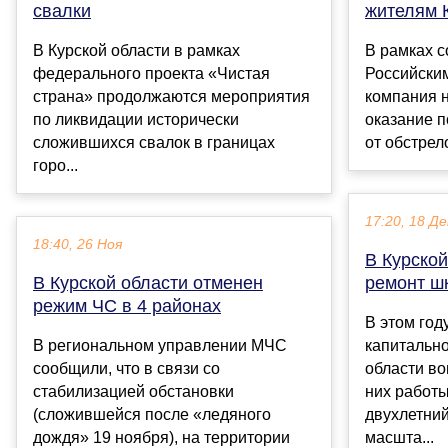
свалки
жителям 
В Курской области в рамках
В рамках с
федерального проекта «Чистая
Российски
страна» продолжаются мероприятия
компания н
по ликвидации исторически
оказание 
сложившихся свалок в границах
от обстрело
горо...
17:20, 18 Де
18:40, 26 Ноя
В Курско
В Курской области отменен
ремонт ш
режим ЧС в 4 районах
В этом год
В региональном управлении МЧС
капитально
сообщили, что в связи со
области во
стабилизацией обстановки
них работ
(сложившейся после «ледяного
двухлетни
дождя» 19 ноября), на территории
масшта...