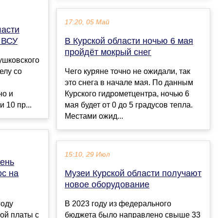
17:20, 05 Май
ласти
 ВСУ
В Курской области ночью 6 мая
пройдёт мокрый снег
ушковского
елу со
Чего куряне точно не ожидали, так
это снега в начале мая. По данным
но и
Курского гидрометцентра, ночью 6
 10 пр...
мая будет от 0 до 5 градусов тепла.
Местами ожид...
15:10, 29 Июл
вень
ос на
Музеи Курской области получают
новое оборудование
году
В 2023 году из федерального
ой платы с
бюджета было направлено свыше 33