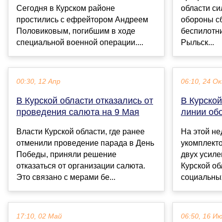
Сегодня в Курском районе
области с
простились с ефрейтором Андреем
обороны с
Половиковым, погибшим в ходе
беспилотни
специальной военной операции....
Рыльск...
00:30, 12 Апр
06:10, 24 О
В Курской области отказались от
В Курской
проведения салюта на 9 Мая
линии об
Власти Курской области, где ранее
На этой не
отменили проведение парада в День
укомплекто
Победы, приняли решение
двух усил
отказаться от организации салюта.
Курской об
Это связано с мерами бе...
социальных 
17:10, 02 Май
06:50, 16 И