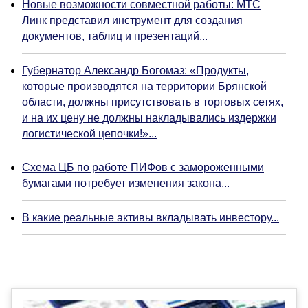
Новые возможности совместной работы: МТС
Линк представил инструмент для создания
документов, таблиц и презентаций...
Губернатор Александр Богомаз: «Продукты,
которые производятся на территории Брянской
области, должны присутствовать в торговых сетях,
и на их цену не должны накладывались издержки
логистической цепочки!»...
Схема ЦБ по работе ПИФов с замороженными
бумагами потребует изменения закона...
В какие реальные активы вкладывать инвестору...