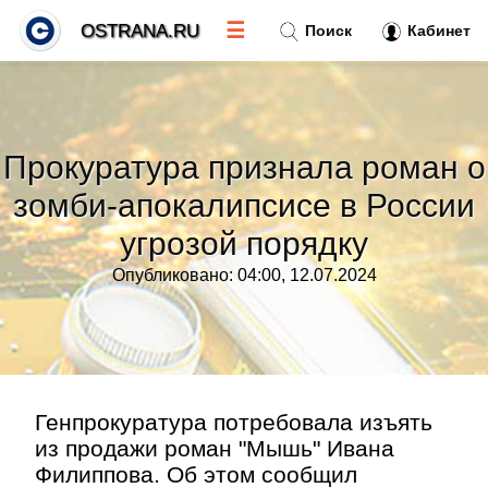
☰
OSTRANA.RU
Поиск
Кабинет
Новости
»
Прокуратура признала роман о
Тренды новостей
»
зомби-апокалипсисе в России
угрозой порядку
Рубрики
»
Опубликовано: 04:00, 12.07.2024
Правила
»
Контакт
»
Генпрокуратура потребовала изъять
из продажи роман "Мышь" Ивана
Филиппова. Об этом сообщил