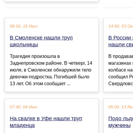
08:50, 16 Июл
14:00, 03 О
В Смоленске нашли труп
В России
школьницы
нашли св
Трагедия произошла в
В продава
Заднепровском районе. В четверг, 14
магазинах 
июля, в Смоленске обнаружили тело
колбасе на
девочки-подростка. Погибшей было
сообщил Р
13 лет. Об этом сообщает ...
Свердловск
07:40, 04 Июн
05:00, 13 Ян
На свалке в Уфе нашли труп
Подо льд
младенца
мужчины