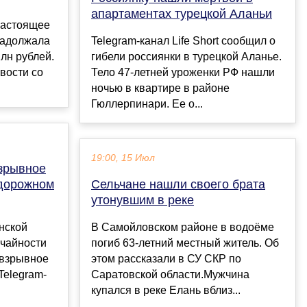
апартаментах турецкой Аланьи
настоящее
задолжала
Telegram-канал Life Short сообщил о
лн рублей.
гибели россиянки в турецкой Аланье.
вости со
Тело 47-летней уроженки РФ нашли
ночью в квартире в районе
Гюллерпинари. Ее о...
19:00, 15 Июл
зрывное
одорожном
Сельчане нашли своего брата
утонувшим в реке
нской
В Самойловском районе в водоёме
учайности
погиб 63-летний местный житель. Об
 взрывное
этом рассказали в СУ СКР по
Telegram-
Саратовской области.Мужчина
купался в реке Елань вблиз...