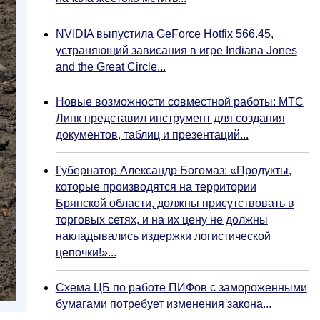
NVIDIA выпустила GeForce Hotfix 566.45,
устраняющий зависания в игре Indiana Jones
and the Great Circle...
Новые возможности совместной работы: МТС
Линк представил инструмент для создания
документов, таблиц и презентаций...
Губернатор Александр Богомаз: «Продукты,
которые производятся на территории
Брянской области, должны присутствовать в
торговых сетях, и на их цену не должны
накладывались издержки логистической
цепочки!»...
Схема ЦБ по работе ПИФов с замороженными
бумагами потребует изменения закона...