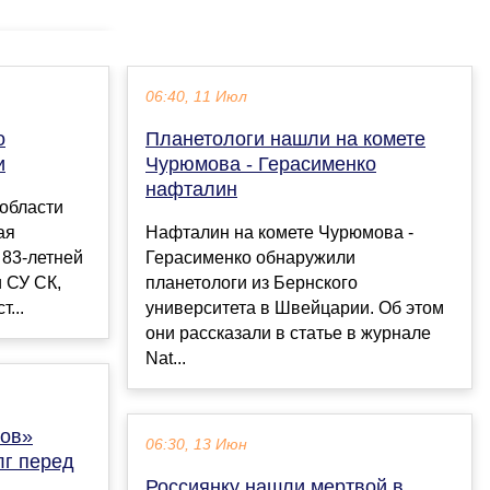
06:40, 11 Июл
о
Планетологи нашли на комете
и
Чурюмова - Герасименко
нафталин
области
ая
Нафталин на комете Чурюмова -
 83-летней
Герасименко обнаружили
 СУ СК,
планетологи из Бернского
...
университета в Швейцарии. Об этом
они рассказали в статье в журнале
Nat...
нов»
06:30, 13 Июн
г перед
Россиянку нашли мертвой в