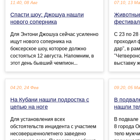
11:40, 08 Авг
07:10, 13 М
Спасти шоу: Джошуа нашли
Животные
нового соперника
фестивал
Для Энтони Джошуа сейчас усиленно
С 23 по 28
ищут нового соперника на
проходил 
боксерское шоу, которое должно
дар", в ра
состояться 12 августа. Напомним, в
"Четвероно
этот день бывший чемпион...
выставку ж
04:20, 24 Фев
09:20, 05 М
На Кубани нашли подростка с
В подвал
цепью на ноге
нашли те
Для установления всех
В подвале
обстоятельств инцидента с участием
8 города О
несовершеннолетнего заведено
тело мужчи