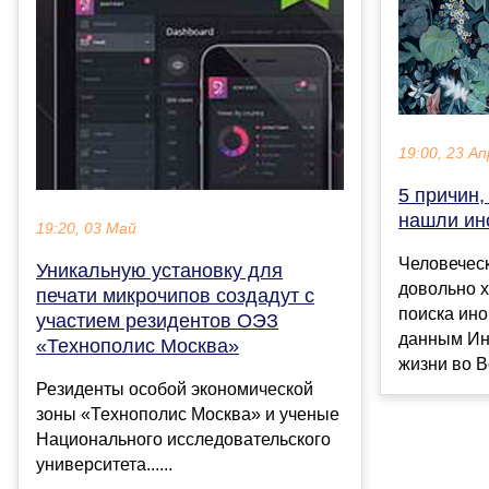
19:00, 23 Ап
5 причин,
нашли ин
19:20, 03 Май
Человеческ
Уникальную установку для
довольно 
печати микрочипов создадут с
поиска ин
участием резидентов ОЭЗ
данным Ин
«Технополис Москва»
жизни во Вс
Резиденты особой экономической
зоны «Технополис Москва» и ученые
Национального исследовательского
университета......