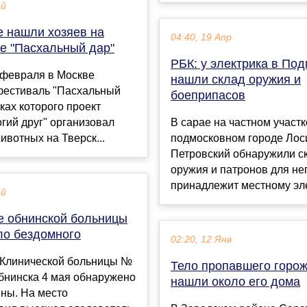
ай
 нашли хозяев на
04:40, 19 Апр
е "Пасхальный дар"
РБК: у электрика в По
 февраля в Москве
нашли склад оружия и
фестиваль "Пасхальный
боеприпасов
мках которого проект
гий друг" организовал
В сарае на частном участк
ивотных на Тверск...
подмосковном городе Лос
Петровский обнаружили с
оружия и патронов для нег
принадлежит местному эле
ай
е обнинской больницы
ло бездомного
02:20, 12 Янв
 Клинической больницы №
Тело пропавшего горо
бнинска 4 мая обнаружено
нашли около его дома
ны. На место