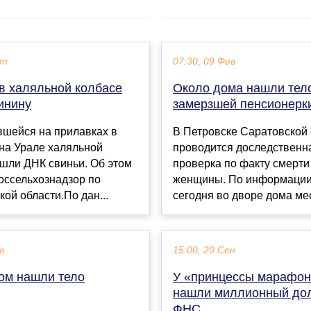
кт
07:30, 09 Фев
 в халяльной колбасе
Около дома нашли тел
инину
замерзшей пенсионерк
вшейся на прилавках в
В Петровске Саратовской 
на Урале халяльной
проводится доследственн
шли ДНК свиньи. Об этом
проверка по факту смерти
оссельхознадзор по
женщины. По информации
ой области.По дан...
сегодня во дворе дома мест
в
15:00, 20 Сен
ом нашли тело
У «принцессы марафо
нашли миллионный дол
ФНС