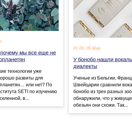
р
01:00, 05 Мар
 почему мы все еще не
опланетян
У бонобо нашли вокал
диалекты
ие технологии уже
хорошо развиты для
Ученые из Бельгии, Франц
опланетян… или нет? По
Швейцарии сравнили вок
ститута SETI по изучению
бонобо из трех разных зо
еленной, в...
обнаружили, что у живущи
обезьян они схожи. Так...