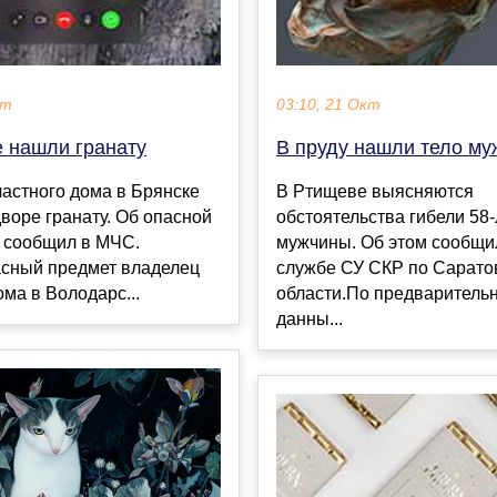
кт
03:10, 21 Окт
е нашли гранату
В пруду нашли тело м
астного дома в Брянске
В Ртищеве выясняются
воре гранату. Об опасной
обстоятельства гибели 58-
н сообщил в МЧС.
мужчины. Об этом сообщил
сный предмет владелец
службе СУ СКР по Сарато
ома в Володарс...
области.По предваритель
данны...