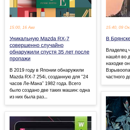
15:00, 16 Авг
15:40, 09 О
Уникальную Mazda RX-7
В Брянск
совершенно случайно
Владелец ч
обнаружили спустя 35 лет после
нашёл во д
пропажи
находке о
В 2019 году в Японии обнаружили
Взрывоопа
Mazda RX-7 254i, созданную для "24
частного д
часов Ле-Мана" 1982 года. Всего
было создано две таких машин: одна
из них была раз...