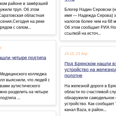
ском районе в замёрзшей
ужили труп. Об этом
Блогер Надин Серовски (
Саратовская областная
имя — Надежда Серова) 
сения.Сегодня на реке
налогов более чем на 68 м
рядом с селом...
Об этом сообщает РИА Но
ссылкой на источ...
р
15:10, 23 Апр
ашли четыре подтипа
Под Брянском нашли в
устройство на железн
 Медицинского колледжа
полотне
лл выяснили, что людей с
вами аутистического
На железной дороге в Бря
жно разделить на четыре
области по счастливой сл
подтипа ...
обнаружили самодельное
устройство. Как сообщает 
канал Baza, в район...