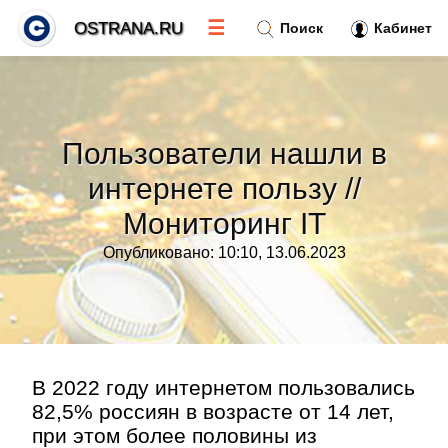
☰
OSTRANA.RU
Поиск
Кабинет
Новости
»
Пользователи нашли в
Тренды новостей
»
интернете пользу //
Мониторинг IT
Рубрики
»
Опубликовано: 10:10, 13.06.2023
Правила
»
Контакт
»
В 2022 году интернетом пользовались
82,5% россиян в возрасте от 14 лет,
при этом более половины из